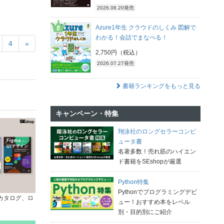
2026.08.20発売
Azure1年生 クラウドのしくみ 図解で
わかる！会話でまなべる！
4
»
2,750円（税込）
2026.07.27発売
書籍ランキングをもっと見る
キャンペーン・特集
翔泳社のロングセラーコンピ
ュータ書
名著多数！売れ筋のハイエン
ド書籍をSEshopが厳選
Python特集
Pythonでプログラミングデビ
、カタログ、ロ
ュー！おすすめ本をレベル
別・目的別にご紹介