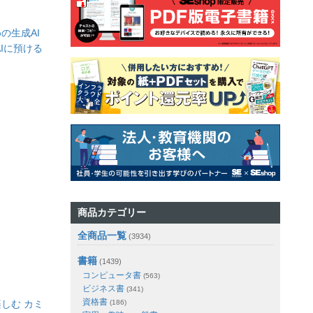
の生成AI
Iに預ける
商品カテゴリー
全商品一覧
(3934)
書籍
(1439)
コンピュータ書
(563)
ビジネス書
(341)
資格書
しむ カミ
(186)