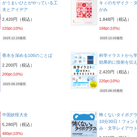
がうまいひとがやっている工
キィのモザイク・
夫とアイデア
がみ
2,420円（税込）
1,848円（税込）
220pt (10%)
168pt (10%)
2025.12.23発売
2025.12.03発売
香水を深める100のことば
科学イラストから学
効果的に技術を伝
2,200円（税込）
2,420円（税込）
200pt (10%)
220pt (10%)
2025.08.25発売
2025.08.05発売
中国妖怪大全
怖くないタイポグラ
10分30日！フォ
5,280円（税込）
み・文字レイアウ
480pt (10%)