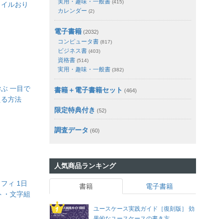
実用・趣味・一般書
(415)
タイルおり
カレンダー
(2)
電子書籍
(2032)
コンピュータ書
(817)
ビジネス書
(403)
資格書
(514)
実用・趣味・一般書
(382)
ぶ 一目で
書籍＋電子書籍セット
(464)
える方法
限定特典付き
(52)
調査データ
(60)
人気商品ランキング
フィ 1日
書籍
電子書籍
ント・文字組
ト
ユースケース実践ガイド［復刻版］ 効
果的なユースケースの書き方