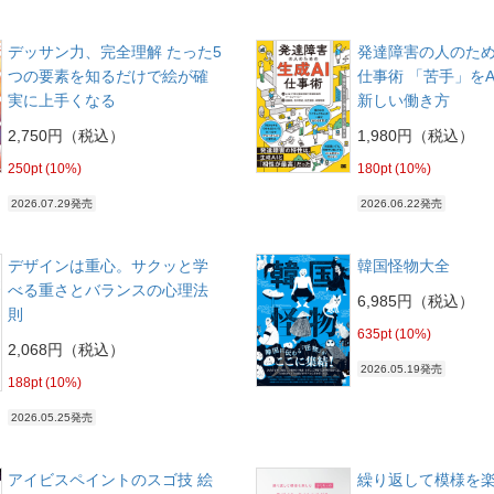
デッサン力、完全理解 たった5
発達障害の人のため
つの要素を知るだけで絵が確
仕事術 「苦手」をA
実に上手くなる
新しい働き方
2,750円（税込）
1,980円（税込）
250pt (10%)
180pt (10%)
2026.07.29発売
2026.06.22発売
デザインは重心。サクッと学
韓国怪物大全
べる重さとバランスの心理法
6,985円（税込）
則
635pt (10%)
2,068円（税込）
2026.05.19発売
188pt (10%)
2026.05.25発売
アイビスペイントのスゴ技 絵
繰り返して模様を楽