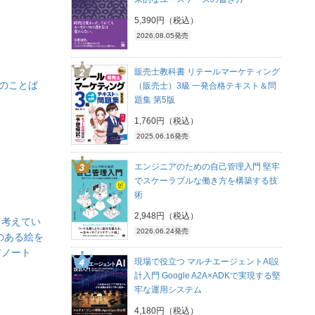
5,390円（税込）
2026.08.05発売
販売士教科書 リテールマーケティング
0のことば
（販売士）3級 一発合格テキスト＆問
題集 第5版
1,760円（税込）
2025.06.16発売
エンジニアのための自己管理入門 堅牢
でスケーラブルな働き方を構築する技
術
2,948円（税込）
日考えてい
2026.06.24発売
のある絵を
アノート
現場で役立つ マルチエージェントAI設
計入門 Google A2A×ADKで実現する堅
牢な運用システム
4,180円（税込）