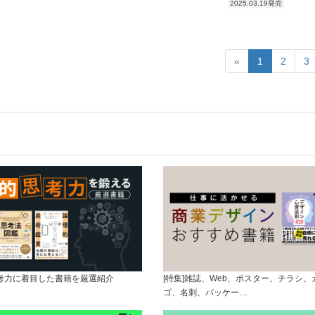
2025.03.19発売
«
1
2
3
思考力に着目した書籍を厳選紹介
[特集]雑誌、Web、ポスター、チラシ
ゴ、名刺、パッケー…