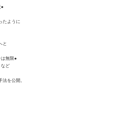
●
ったように
へと
は無限●
」など
手法を公開。
、