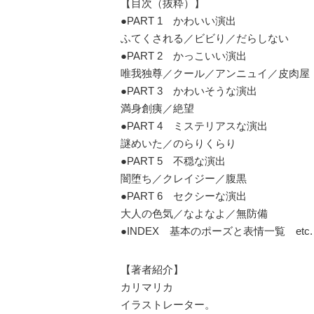
【目次（抜粋）】
●PART 1 かわいい演出
ふてくされる／ビビり／だらしない
●PART 2 かっこいい演出
唯我独尊／クール／アンニュイ／皮肉屋
●PART 3 かわいそうな演出
満身創痍／絶望
●PART 4 ミステリアスな演出
謎めいた／のらりくらり
●PART 5 不穏な演出
闇堕ち／クレイジー／腹黒
●PART 6 セクシーな演出
大人の色気／なよなよ／無防備
●INDEX 基本のポーズと表情一覧 etc.
【著者紹介】
カリマリカ
イラストレーター。