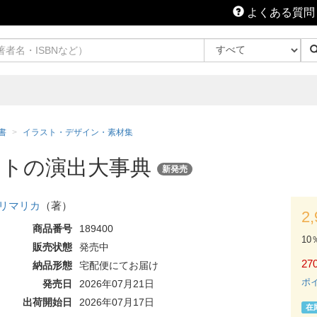
よくある質問
書
イラスト・デザイン・素材集
ストの演出大事典
新発売
リマリカ
（著）
2
商品番号
189400
10
販売状態
発売中
270
納品形態
宅配便にてお届け
ポ
発売日
2026年07月21日
出荷開始日
2026年07月17日
在