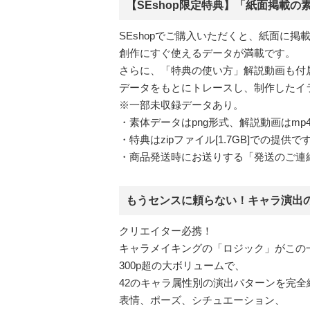
【SEshop限定特典】「紙面掲載の
SEshopでご購入いただくと、紙面に
創作にすぐ使えるデータが満載です。
さらに、「特典の使い方」解説動画も付
データをもとにトレースし、制作したイ
※一部未収録データあり。
・素体データはpng形式、解説動画はmp
・特典はzipファイル[1.7GB]での
・商品発送時にお送りする「発送のご連
もうセンスに頼らない！キャラ演出
クリエイター必携！
キャラメイキングの「ロジック」がこの
300p超の大ボリュームで、
42のキャラ属性別の演出パターンを完全
表情、ポーズ、シチュエーション、