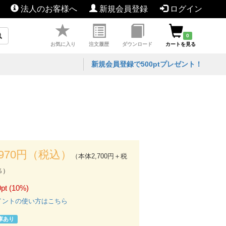
法人のお客様へ
新規会員登録
ログイン
0
お気に入り
注文履歴
ダウンロード
カートを見る
新規会員登録で500ptプレゼント！
,970円（税込）
（本体2,700円＋税
％）
pt (10%)
イントの使い方はこちら
庫あり