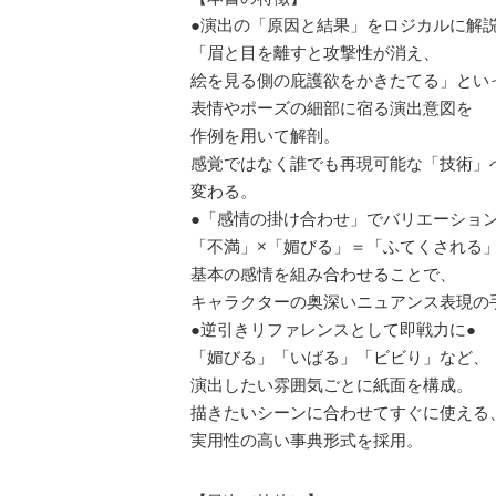
●演出の「原因と結果」をロジカルに解説
「眉と目を離すと攻撃性が消え、
絵を見る側の庇護欲をかきたてる」とい
表情やポーズの細部に宿る演出意図を
作例を用いて解剖。
感覚ではなく誰でも再現可能な「技術」
変わる。
●「感情の掛け合わせ」でバリエーション
「不満」×「媚びる」＝「ふてくされる
基本の感情を組み合わせることで、
キャラクターの奥深いニュアンス表現の
●逆引きリファレンスとして即戦力に●
「媚びる」「いばる」「ビビり」など、
演出したい雰囲気ごとに紙面を構成。
描きたいシーンに合わせてすぐに使える
実用性の高い事典形式を採用。