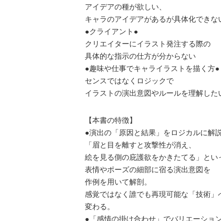
アイデアの種が欲しい、
キャラのアイデアがあるが具体化できな
●クライアント●
クリエイターにイラスト発注する際の
具体的な指示の仕方が分からない
●趣味や仕事でキャライラストを描く方●
センスではなくロジックで
イラストの演出意図やルールを理解した
【本書の特徴】
●演出の「原因と結果」をロジカルに解説
「眉と目を離すと攻撃性が消え、
絵を見る側の庇護欲をかきたてる」とい
表情やポーズの細部に宿る演出意図を
作例を用いて解剖。
感覚ではなく誰でも再現可能な「技術」
変わる。
●「感情の掛け合わせ」でバリエーション