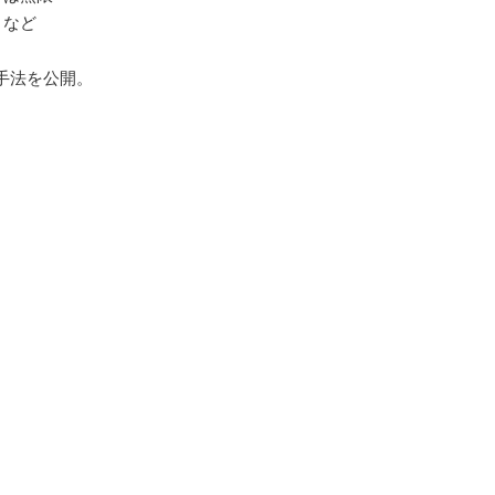
」など
手法を公開。
、