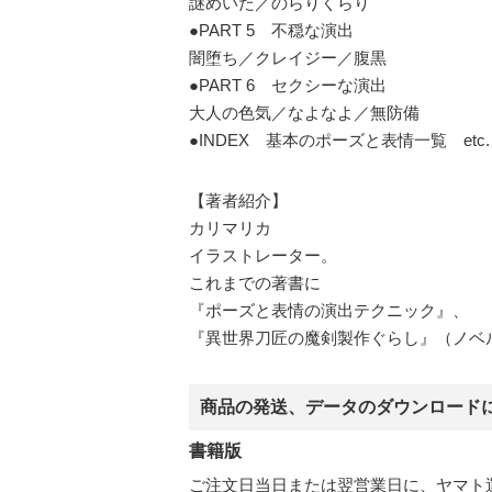
謎めいた／のらりくらり
●PART 5 不穏な演出
闇堕ち／クレイジー／腹黒
●PART 6 セクシーな演出
大人の色気／なよなよ／無防備
●INDEX 基本のポーズと表情一覧 etc.
【著者紹介】
カリマリカ
イラストレーター。
これまでの著書に
『ポーズと表情の演出テクニック』、
『異世界刀匠の魔剣製作ぐらし』（ノベ
商品の発送、データのダウンロード
書籍版
ご注文日当日または翌営業日に、ヤマト