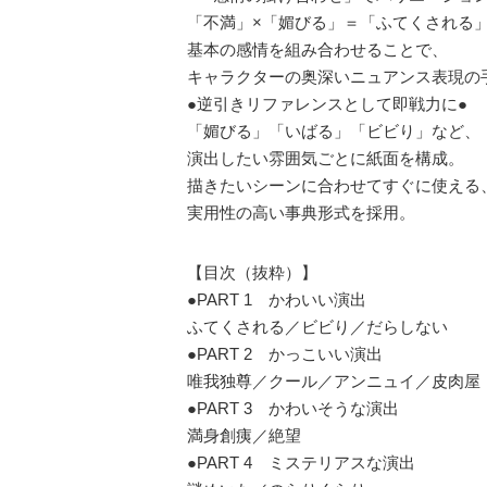
「不満」×「媚びる」＝「ふてくされる
基本の感情を組み合わせることで、
キャラクターの奥深いニュアンス表現の
●逆引きリファレンスとして即戦力に●
「媚びる」「いばる」「ビビり」など、
演出したい雰囲気ごとに紙面を構成。
描きたいシーンに合わせてすぐに使える
実用性の高い事典形式を採用。
【目次（抜粋）】
●PART 1 かわいい演出
ふてくされる／ビビり／だらしない
●PART 2 かっこいい演出
唯我独尊／クール／アンニュイ／皮肉屋
●PART 3 かわいそうな演出
満身創痍／絶望
●PART 4 ミステリアスな演出