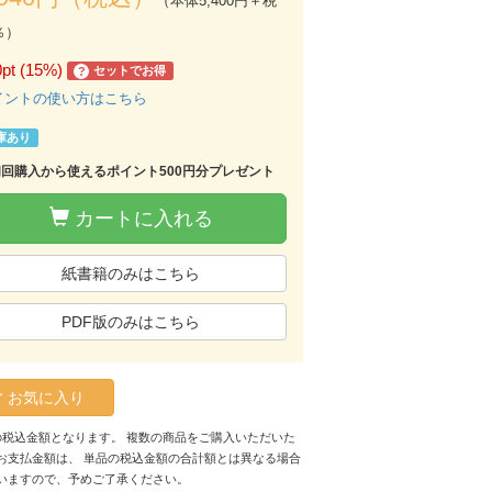
（本体5,400円＋税
％）
0pt (15%)
セットでお得
?
イントの使い方はこちら
庫あり
初回購入から使えるポイント500円分プレゼント
カートに入れる
紙書籍のみはこちら
PDF版のみはこちら
お気に入り
の税込金額となります。 複数の商品をご購入いただいた
お支払金額は、 単品の税込金額の合計額とは異なる場合
いますので、予めご了承ください。