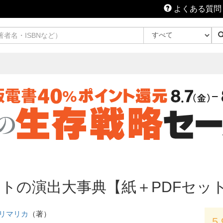
よくある質問
トの演出大事典【紙＋PDFセッ
リマリカ
（著）
5