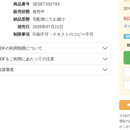
商品番号
SESET202793
10
販売状態
発売中
81
納品形態
宅配便にてお届け
ポ
発売日
2026年07月21日
制限事項
印刷不可・テキストのコピー不可
在
PDFの利用制限について
PDFをご利用にあたっての注意
推奨環境
※1点
場合の
がござ