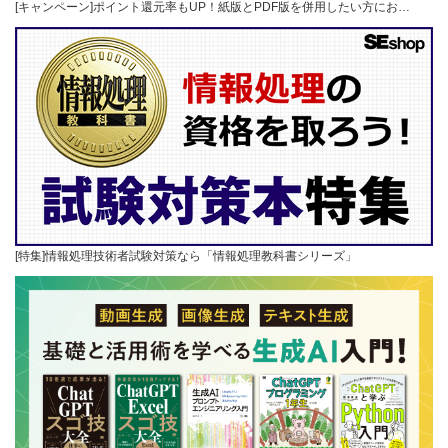
[キャンペーン]ポイント還元率もUP！紙版とPDF版を併用したい方にお…
[特集]情報処理技術者試験対策なら「情報処理教科書シリーズ」