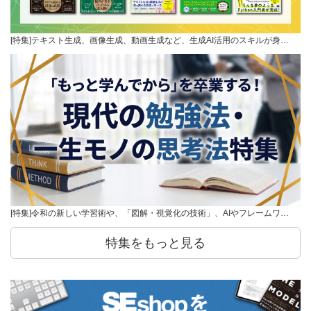
[特集]テキスト生成、画像生成、動画生成など、生成AI活用のスキルが身…
[特集]令和の新しい学習術や、「図解・視覚化の技術」、AIやフレームワ…
特集をもっと見る