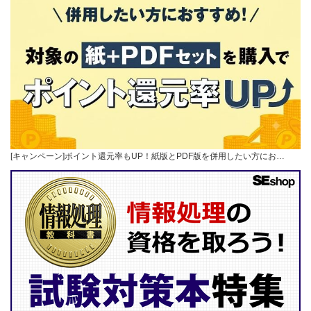
[キャンペーン]ポイント還元率もUP！紙版とPDF版を併用したい方にお…