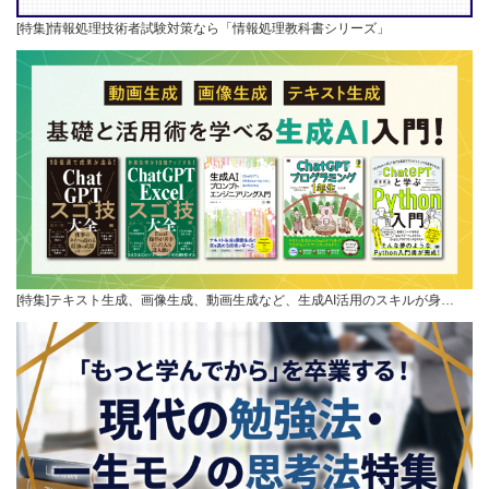
[特集]情報処理技術者試験対策なら「情報処理教科書シリーズ」
[特集]テキスト生成、画像生成、動画生成など、生成AI活用のスキルが身…