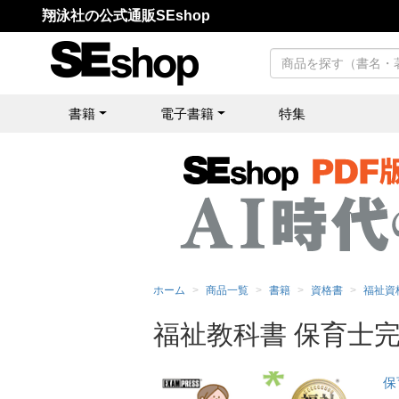
翔泳社の公式通販SEshop
書籍
電子書籍
特集
ホーム
商品一覧
書籍
資格書
福祉資
福祉教科書 保育士完
保