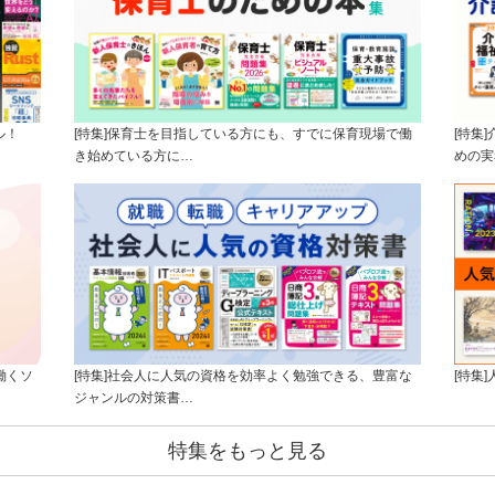
ル！
[特集]保育士を目指している方にも、すでに保育現場で働
[特集
き始めている方に…
めの実
働くソ
[特集]社会人に人気の資格を効率よく勉強できる、豊富な
[特集
ジャンルの対策書…
特集をもっと見る