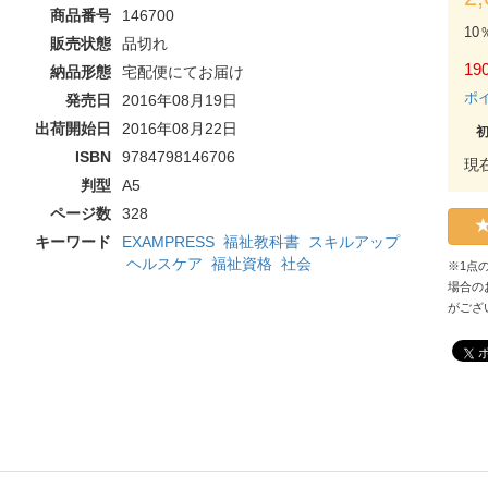
商品番号
146700
10
販売状態
品切れ
190
納品形態
宅配便にてお届け
ポ
発売日
2016年08月19日
出荷開始日
2016年08月22日
ISBN
9784798146706
現
判型
A5
ページ数
328
キーワード
EXAMPRESS
福祉教科書
スキルアップ
ヘルスケア
福祉資格
社会
※1点
場合の
がござ