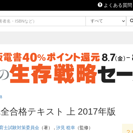
よくある質問
格
全合格テキスト 上 2017年版
育士試験対策委員会
（著） ,
汐見 稔幸
（監修）
2