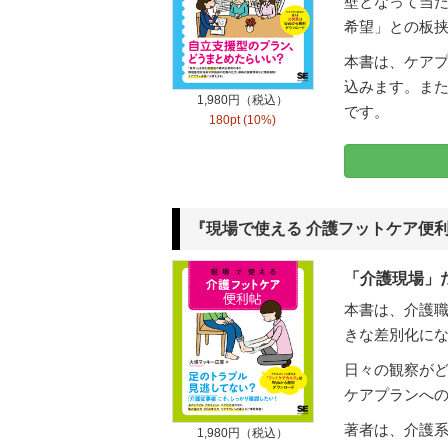
壁となって当
希望」との板
本書は、ケア
込みます。ま
1,980円（税込）
です。
180pt (10%)
『現場で使える 介護フットケア便
「介護現場」
本書は、介護
きな差別化に
日々の観察がど
ケアプランへ
著者は、介護
1,980円（税込）