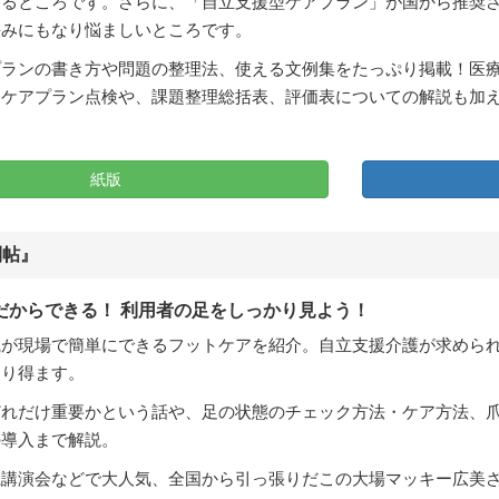
たるところです。さらに、「自立支援型ケアプラン」が国から推奨
挟みにもなり悩ましいところです。
プランの書き方や問題の整理法、使える文例集をたっぷり掲載！医
たケアプラン点検や、課題整理総括表、評価表についての解説も加
紙版
利帖』
だからできる！ 利用者の足をしっかり見よう！
職が現場で簡単にできるフットケアを紹介。自立支援介護が求めら
なり得ます。
れだけ重要かという話や、足の状態のチェック方法・ケア方法、爪
の導入まで解説。
系講演会などで大人気、全国から引っ張りだこの大場マッキー広美