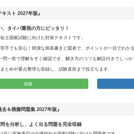
キスト 2027年版』
い、タイパ重視の方にピッタリ！
福祉士国家試験に向けた対策テキストです。
が苦手でも安心！簡潔な箇条書きと図表で、ポイントが一目でわか
一問一答で理解をすぐ確認でき、解き方のコツも解説付きでしっか
正まとめや要点整理も収録し、試験直前まで役立ちます。
紙版
去＆模擬問題集 2027年版』
去問を分析し、よく出る問題を完全収録
7年1月に実施予定の介護福祉士国家試験に向けた問題集です。