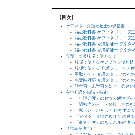
【目次】
ケアマネ・介護福祉士の資格書
福祉教科書 ケアマネジャー 完全
福祉教科書 ケアマネジャー 完全
福祉教科書 介護福祉士 完全合格
福祉教科書 介護福祉士 完全合格
介護・支援現場で使える！
現場で使えるケアプラン便利帖
現場で使える 介護フットケア
看取りケア 介護スタッフのた
急変時対応 介護スタッフのた
誤学習・未学習を防ぐ！発達の
在宅介護の知識・技術
「排泄介護」のお悩み解消ブッ
「認知症の人」への接し方のき
「家トレ」のきほん 飽きずに
「食べる」介護のきほん 誤嚥
「家族介護」のきほん 経験者
介護事業者向け
これならわかる〈スッキリ図解〉