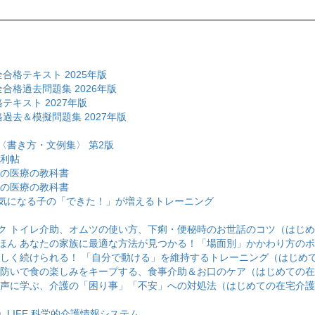
合格テキスト 2025年版
合格過去問題集 2026年版
テキスト 2027年版
過去＆模擬問題集 2027年版
〈書き方・文例集〉 第2版
便利帖
めの医療の教科書
めの医療の教科書
気になる子の「できた！」が増えるトレーニング
ク トイレ介助、オムツの使い方、下痢・便秘時のお世話のコツ（はじ
ほん あなたの家族に最適な方法が見つかる！「場面別」かかわり方の
楽しく続けられる！ 「自分で動ける」を維持するトレーニング（はじめ
を防いで食の楽しみをキープする、食事介助＆お口のケア（はじめての
の声に学ぶ、介護の「困り事」「不安」への対処法（はじめての在宅介
LIFE 科学的介護情報システム