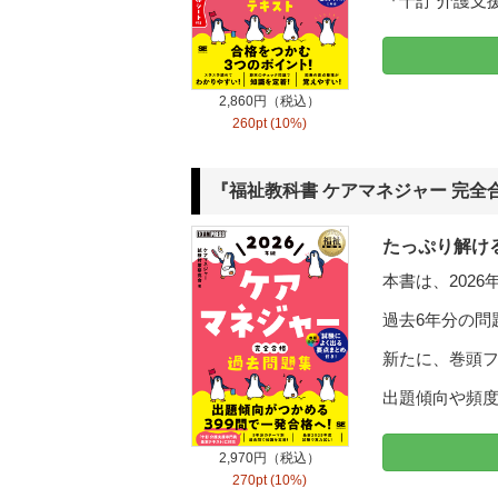
『十訂 介護支
2,860円（税込）
260pt (10%)
『福祉教科書 ケアマネジャー 完全合
たっぷり解ける
本書は、202
過去6年分の問
新たに、巻頭
出題傾向や頻
2,970円（税込）
270pt (10%)