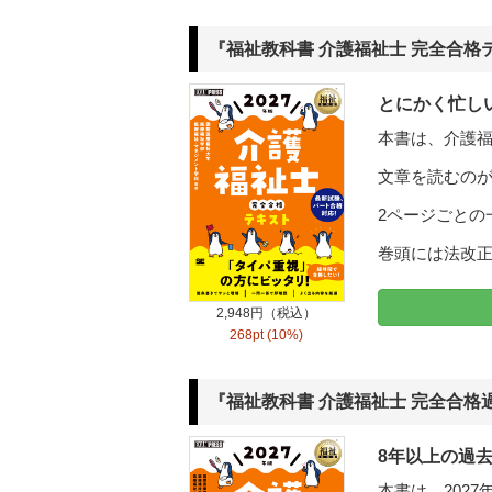
『福祉教科書 介護福祉士 完全合格テ
とにかく忙し
本書は、介護
文章を読むの
2ページごとの
巻頭には法改
2,948円（税込）
268pt (10%)
『福祉教科書 介護福祉士 完全合格過
8年以上の過
本書は、202