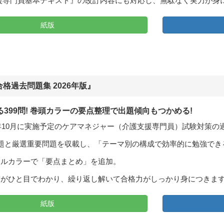
援専門員基本テキスト』の改訂内容にも対応し、無駄なく実力が身
紙版
格過去問題集 2026年版』
399問! 巻頭カラーの要点整理で出題傾向もつかめる!
6年10月に実施予定のケアマネジャー（介護支援専門員）試験対策の
題と厳選重要問題を収載し、「テーマ別の構成で効率的に勉強でき
フルカラーで「要点まとめ」を追加。
度がひと目でわかり、繰り返し解いて合格力がしっかり身につきま
紙版