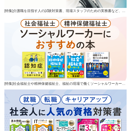
[特集]介護職を目指す人の試験対策書、現場スタッフのための実務書など、…
[特集]社会福祉士や精神保健福祉士、福祉の現場で働くソーシャルワーカー…