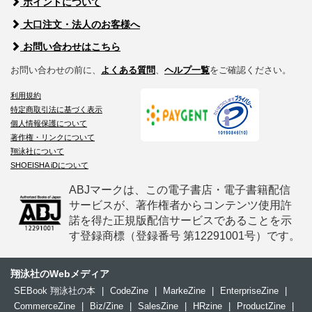
ポイントについて
大口注文・法人のお客様へ
お問い合わせはこちら
お問い合わせの前に、
よくある質問
、
ヘルプ一覧
をご確認ください。
利用規約
特定商取引法に基づく表示
個人情報保護について
著作権・リンクについて
翔泳社について
SHOEISHA iDについて
ABJマークは、この電子書店・電子書籍配信
サービスが、著作権者からコンテンツ使用許
諾を得た正規版配信サービスであることを示
す登録商標（登録番号 第12291001号）です。
翔泳社のWebメディア
SEBook 翔泳社の本
|
CodeZine
|
MarkeZine
|
EnterpriseZine
|
CommerceZine
|
Biz/Zine
|
SalesZine
|
HRzine
|
ProductZine
|