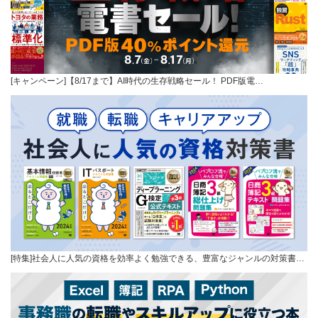
[キャンペーン]【8/17まで】AI時代の生存戦略セール！ PDF版電…
[特集]社会人に人気の資格を効率よく勉強できる、豊富なジャンルの対策書…