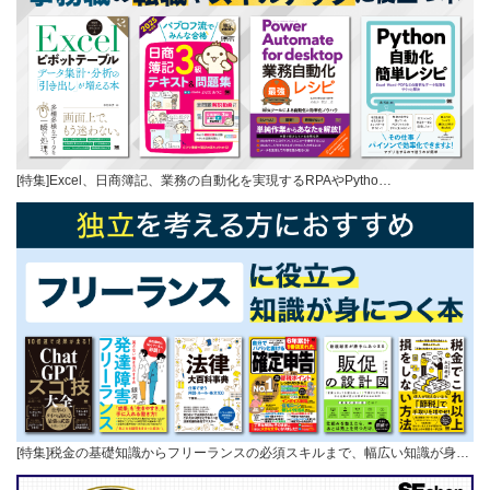
[特集]Excel、日商簿記、業務の自動化を実現するRPAやPytho…
[特集]税金の基礎知識からフリーランスの必須スキルまで、幅広い知識が身…