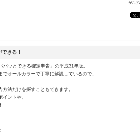
がござ
ができる！
でパパッとできる確定申告」の平成31年版。
までオールカラーで丁寧に解説しているので、
告方法だけを探すこともできます。
ポイントや、
！
：