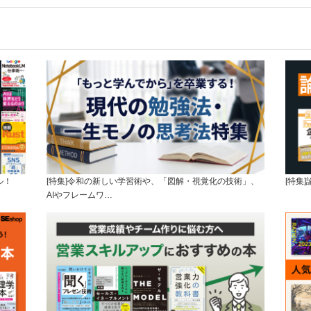
ル！
[特集]令和の新しい学習術や、「図解・視覚化の技術」、
[特集
AIやフレームワ…