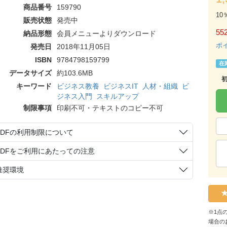
商品番号
159790
10
販売状態
発売中
55
納品形態
会員メニューよりダウンロード
ポ
発売日
2018年11月05日
ISBN
9784798159799
在
データサイズ
約103.6MB
キーワード
ビジネス教養
ビジネスIT
人材・組織
ビ
ジネス入門
スキルアップ
制限事項
印刷不可・テキストのコピー不可
PDFの利用制限について
PDFをご利用にあたっての注意
推奨環境
※1点
場合の