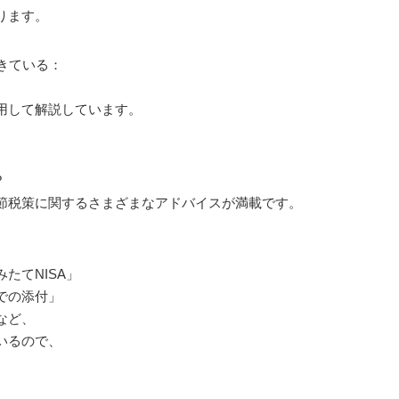
ります。
できている：
用して解説しています。
?
節税策に関するさまざまなアドバイスが満載です。
たてNISA」
での添付」
など、
いるので、