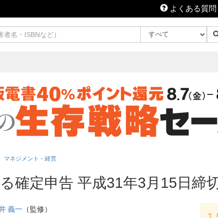
よくある質問
マネジメント・経営
確定申告 平成31年3月15日締切
井 義一
（監修）
1