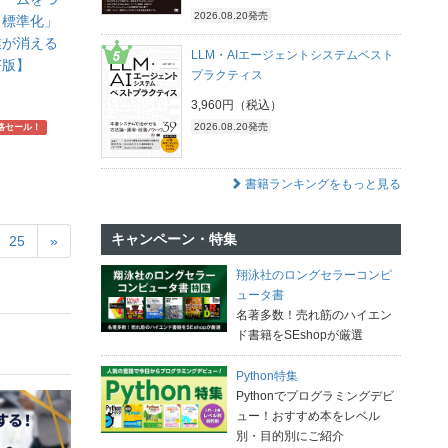
2026.08.20発売
「標準化」
業が消える
LLM・AIエージェントシステムベスト
F版】
プラクティス
3,960円（税込）
2026.08.20発売
略セール！
書籍ランキングをもっと見る
キャンペーン・特集
25
»
翔泳社のロングセラーコンピ
ュータ書
名著多数！売れ筋のハイエン
ド書籍をSEshopが厳選
Python特集
Pythonでプログラミングデビ
ュー！おすすめ本をレベル
別・目的別にご紹介