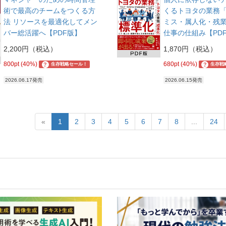
術で最高のチームをつくる方
くるトヨタの業務
法 リソースを最適化してメン
ミス・属人化・残
バー総活躍へ【PDF版】
仕事の仕組み【PD
2,200円（税込）
1,870円（税込）
800pt (40%)
680pt (40%)
?
?
生存戦略セール！
生存戦
2026.06.17発売
2026.06.15発売
«
1
2
3
4
5
6
7
8
...
24