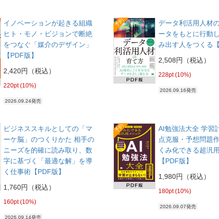
予約
イノベーションが起きる組織
データ利活用人材の
ヒト・モノ・ビジョンで断絶
ータをもとに行動
をつなぐ「媒介のデザイン」
み出す人をつくる【
【PDF版】
2,508円（税込）
2,420円（税込）
228pt (10%)
220pt (10%)
2026.09.16発売
2026.09.24発売
予約
ビジネススキルとしての「マ
AI勉強法大全 学習
ーケ脳」のつくりかた 相手の
点克服・予想問題
ニーズを的確に読み取り、数
くみ化できる超汎
字に基づく「最適な解」を導
【PDF版】
く仕事術【PDF版】
1,980円（税込）
1,760円（税込）
180pt (10%)
160pt (10%)
2026.09.07発売
2026.09.14発売