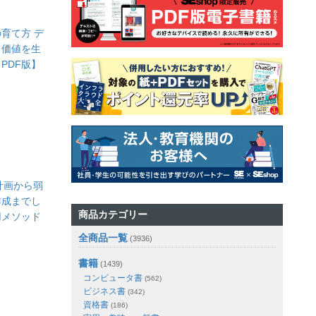
育て方 デ
し価値を生
PDF版】
計画から弱
作成までし
商品カテゴリー
用メソッド
全商品一覧
(3936)
書籍
(1439)
コンピュータ書
(562)
ビジネス書
(342)
資格書
(186)