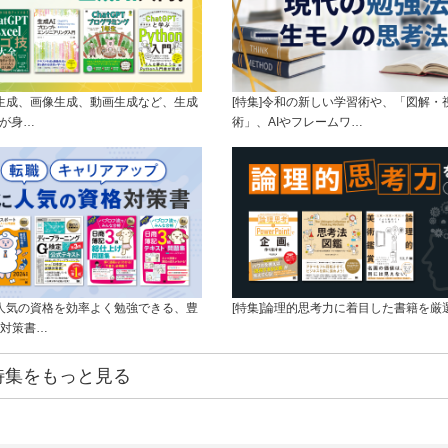
ト生成、画像生成、動画生成など、生成
[特集]令和の新しい学習術や、「図解・
ルが身…
術」、AIやフレームワ…
に人気の資格を効率よく勉強できる、豊
[特集]論理的思考力に着目した書籍を厳
対策書…
特集をもっと見る