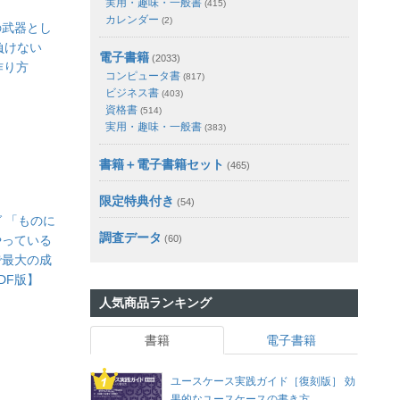
実用・趣味・一般書
(415)
カレンダー
(2)
の武器とし
負けない
電子書籍
(2033)
作り方
コンピュータ書
(817)
ビジネス書
(403)
資格書
(514)
実用・趣味・一般書
(383)
書籍＋電子書籍セット
(465)
限定特典付き
(54)
 「ものに
調査データ
やっている
(60)
で最大の成
DF版】
人気商品ランキング
書籍
電子書籍
ユースケース実践ガイド［復刻版］ 効
果的なユースケースの書き方