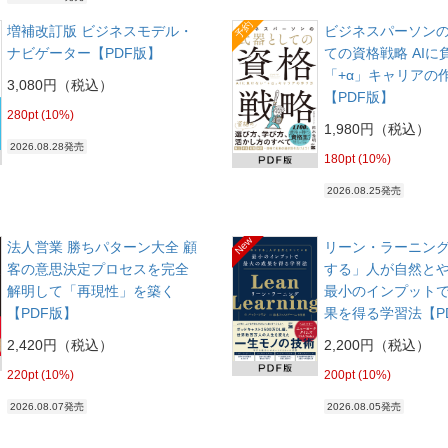
予約
増補改訂版 ビジネスモデル・
ビジネスパーソン
ナビゲーター【PDF版】
ての資格戦略 AIに
「+α」キャリアの
3,080円（税込）
【PDF版】
280pt (10%)
1,980円（税込）
2026.08.28発売
180pt (10%)
2026.08.25発売
New
法人営業 勝ちパターン大全 顧
リーン・ラーニング
客の意思決定プロセスを完全
する」人が自然と
解明して「再現性」を築く
最小のインプット
【PDF版】
果を得る学習法【P
2,420円（税込）
2,200円（税込）
220pt (10%)
200pt (10%)
2026.08.07発売
2026.08.05発売