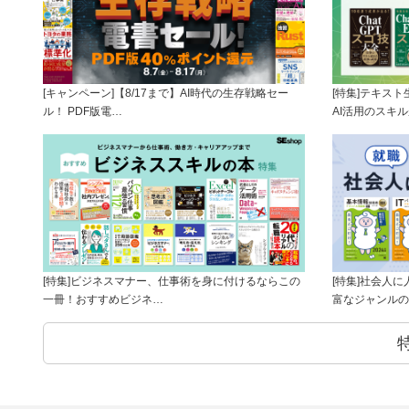
[キャンペーン]【8/17まで】AI時代の生存戦略セー
[特集]テキス
ル！ PDF版電…
AI活用のスキ
[特集]ビジネスマナー、仕事術を身に付けるならこの
[特集]社会人
一冊！おすすめビジネ…
富なジャンルの