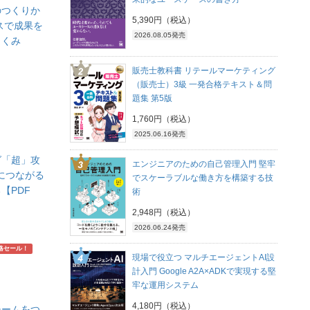
のつくりか
5,390円（税込）
スで成果を
2026.08.05発売
しくみ
販売士教科書 リテールマーケティング
（販売士）3級 一発合格テキスト＆問
題集 第5版
1,760円（税込）
2025.06.16発売
グ「超」攻
エンジニアのための自己管理入門 堅牢
げにつながる
でスケーラブルな働き方を構築する技
【PDF
術
2,948円（税込）
2026.06.24発売
略セール！
現場で役立つ マルチエージェントAI設
計入門 Google A2A×ADKで実現する堅
牢な運用システム
4,180円（税込）
チームをつ