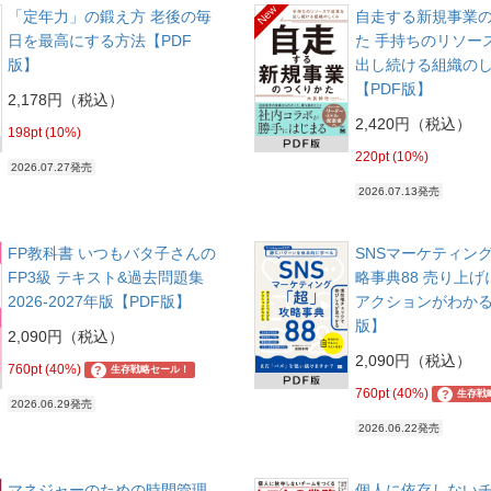
New
「定年力」の鍛え方 老後の毎
自走する新規事業
日を最高にする方法【PDF
た 手持ちのリソー
版】
出し続ける組織の
【PDF版】
2,178円（税込）
2,420円（税込）
198pt (10%)
220pt (10%)
2026.07.27発売
2026.07.13発売
FP教科書 いつもバタ子さんの
SNSマーケティン
FP3級 テキスト&過去問題集
略事典88 売り上
2026-2027年版【PDF版】
アクションがわかる
版】
2,090円（税込）
2,090円（税込）
760pt (40%)
?
生存戦略セール！
760pt (40%)
?
生存戦
2026.06.29発売
2026.06.22発売
マネジャーのための時間管理
個人に依存しない