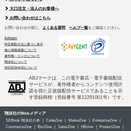
大口注文・法人のお客様へ
お問い合わせはこちら
お問い合わせの前に、
よくある質問
、
ヘルプ一覧
をご確認ください。
利用規約
特定商取引法に基づく表示
個人情報保護について
著作権・リンクについて
翔泳社について
SHOEISHA iDについて
ABJマークは、この電子書店・電子書籍配信
サービスが、著作権者からコンテンツ使用許
諾を得た正規版配信サービスであることを示
す登録商標（登録番号 第12291001号）です。
翔泳社のWebメディア
SEBook 翔泳社の本
|
CodeZine
|
MarkeZine
|
EnterpriseZine
|
CommerceZine
|
Biz/Zine
|
SalesZine
|
HRzine
|
ProductZine
|