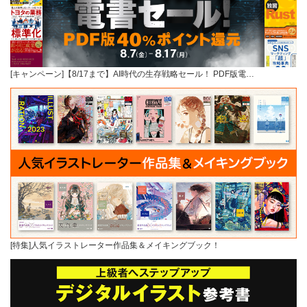
[キャンペーン]【8/17まで】AI時代の生存戦略セール！ PDF版電…
[特集]人気イラストレーター作品集＆メイキングブック！