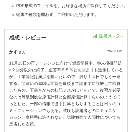
PDF形式のファイルを、お好きな場所に保存してください。
端末の種類を問わず、ご利用いただけます。
感想・レビュー
かず
2020-11-01
さん
11月15日の再チャレンジに向けて鋭意学習中。巻末模擬問題
×２回分以外は終了。正答率８５％と前回よりも進歩している
が、工業簿記は満点を狙いたいので、残り１４日でもう一巡
する。間違いの原因は問題を最後まで読まずに誤解して回答
したもの、下書きからの転記ミスがほとんどで、復習が必要
なのは等級別総合原価計算と全部原価計算くらいのようでほ
っとした。一部の情報で勝手に早とちりすることは日々のコ
ミュニケーションでもある。試験も設題者とのコミュニケ―
ション。身勝手は許されない。試験勉強で人間性についても
反省した次第。