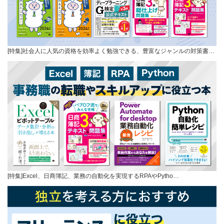
[特集]社会人に人気の資格を効率よく勉強できる、豊富なジャンルの対策書…
[特集]Excel、日商簿記、業務の自動化を実現するRPAやPytho…