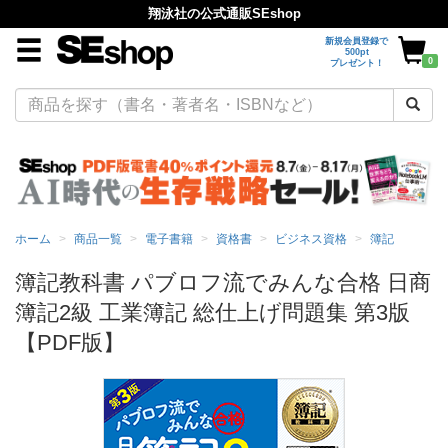
翔泳社の公式通販SEshop
新規会員登録で
500pt
0
プレゼント！
ホーム
商品一覧
電子書籍
資格書
ビジネス資格
簿記
簿記教科書 パブロフ流でみんな合格 日商
簿記2級 工業簿記 総仕上げ問題集 第3版
【PDF版】