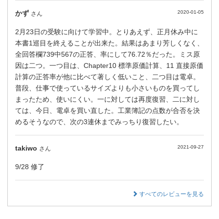
かず
2020-01-05
さん
2月23日の受験に向けて学習中。とりあえず、正月休み中に
本書1巡目を終えることが出来た。結果はあまり芳しくなく、
全回答欄739中567の正答、率にして76.72％だった。ミス原
因は二つ。一つ目は、Chapter10 標準原価計算、11 直接原価
計算の正答率が他に比べて著しく低いこと、二つ目は電卓。
普段、仕事で使っているサイズよりも小さいものを買ってし
まったため、使いにくい。一に対しては再度復習、二に対し
ては、今日、電卓を買い直した。工業簿記の点数が合否を決
めるそうなので、次の3連休までみっちり復習したい。
takiwo
2021-09-27
さん
9/28 修了
すべてのレビューを見る