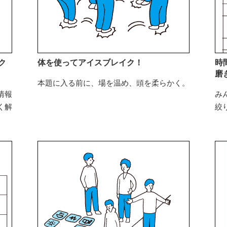
ク
体を使ってアイスブレイク！
時
磨
本題に入る前に、場を温め、頭を柔らかく。
情報
み
く解
絞