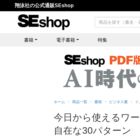
翔泳社の公式通販SEshop
書籍
電子書籍
特集
ホーム
商品一覧
書籍
ビジネス書
イ
今日から使えるワー
自在な30パターン