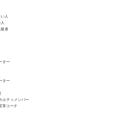
たい人
い人
上級者
ーター
ーター
役
／ファカルティメンバー
変革コーチ