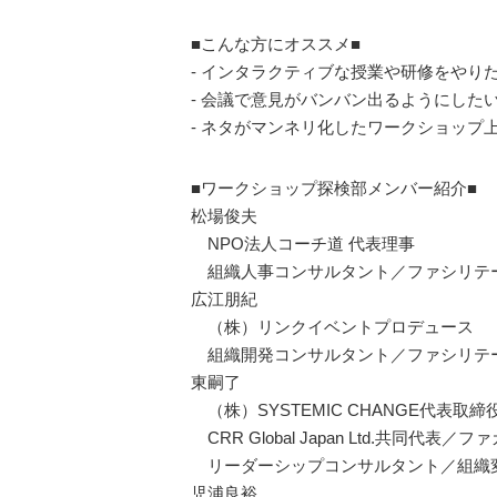
■こんな方にオススメ■
- インタラクティブな授業や研修をやり
- 会議で意見がバンバン出るようにした
- ネタがマンネリ化したワークショップ
■ワークショップ探検部メンバー紹介■
松場俊夫
NPO法人コーチ道 代表理事
組織人事コンサルタント／ファシリテ
広江朋紀
（株）リンクイベントプロデュース
組織開発コンサルタント／ファシリテ
東嗣了
（株）SYSTEMIC CHANGE代表取締
CRR Global Japan Ltd.共同代表
リーダーシップコンサルタント／組織
児浦良裕