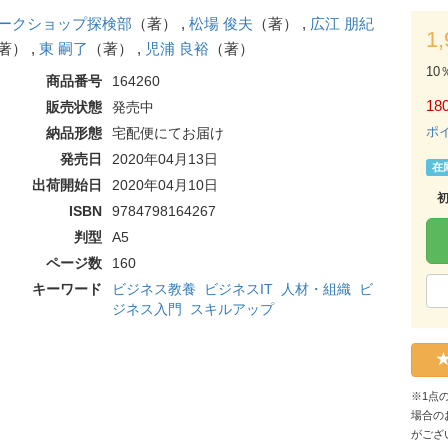
ークショップ探検部
（著） ,
松場 俊夫
（著） ,
広江 朋紀
1
著） ,
東 嗣了
（著） ,
児浦 良裕
（著）
10
商品番号
164260
180
販売状態
発売中
ポ
納品形態
宅配便にてお届け
発売日
2020年04月13日
在
出荷開始日
2020年04月10日
ISBN
9784798164267
判型
A5
ページ数
160
キーワード
ビジネス教養
ビジネスIT
人材・組織
ビ
ジネス入門
スキルアップ
※1点
場合の
がござ