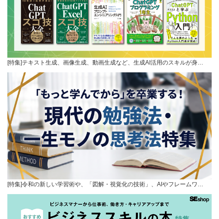
[特集]テキスト生成、画像生成、動画生成など、生成AI活用のスキルが身…
[特集]令和の新しい学習術や、「図解・視覚化の技術」、AIやフレームワ…