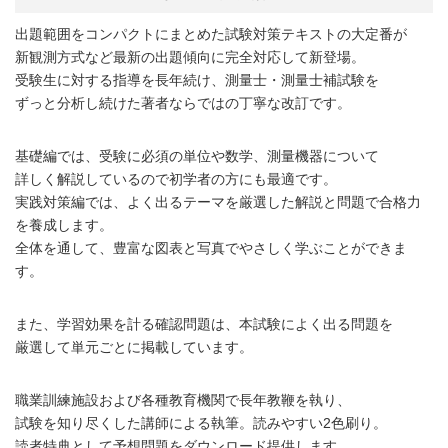
出題範囲をコンパクトにまとめた試験対策テキストの大定番が
新観測方式など最新の出題傾向に完全対応して新登場。
受験生に対する指導を長年続け、測量士・測量士補試験を
ずっと分析し続けた著者ならではの丁寧な改訂です。
基礎編では、受験に必須の単位や数学、測量機器について
詳しく解説しているので初学者の方にも最適です。
実践対策編では、よく出るテーマを厳選した解説と問題で合格力
を養成します。
全体を通して、豊富な図表と写真でやさしく学ぶことができま
す。
また、学習効果を計る確認問題は、本試験によく出る問題を
厳選して単元ごとに掲載しています。
職業訓練施設および各種教育機関で長年教鞭を執り、
試験を知り尽くした講師による執筆。読みやすい2色刷り。
読者特典として予想問題をダウンロード提供します。