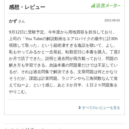
感想・レビュー
かず
2021-06-02
さん
9月12日に受験予定。今年度から用地買収を担当しており、
上司の「You Tubeの解説動画をエアロバイクの最中に計30h
視聴して取った」という超絶凄すぎる逸話を聴いて、よし、
私もやってみるかと一念発起。転勤翌日に本書を購入。丁度2
か月で読了できた。説明と過去問が両方載っており、問題の
解き方も学習できる。勿論本書の問題量だけでは不足してい
るが、それは過去問集で解決できる。文章問題は何とかなり
そうだが、課題は計算問題。ラジアンやら三角関数なんて覚
えてねーよ、という感じ。あと３か月半、１日２ｈ問題集を
やりこむ。
すべてのレビューを見る