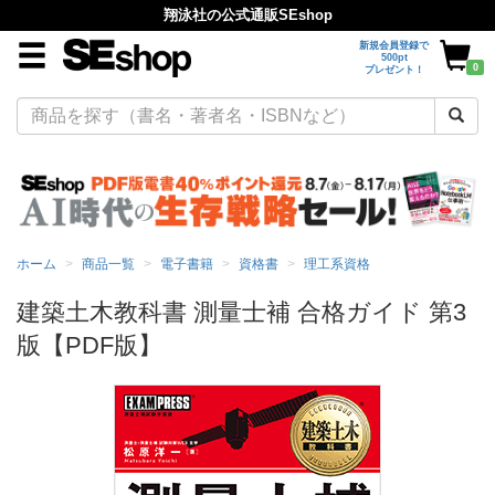
翔泳社の公式通販SEshop
新規会員登録で
500pt
0
プレゼント！
ホーム
商品一覧
電子書籍
資格書
理工系資格
建築土木教科書 測量士補 合格ガイド 第3
版【PDF版】