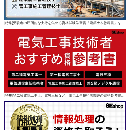
[特集]受験者の圧倒的な支持を集める資格試験学習書「建築土木教科書」を…
[特集]第二種電気工事士、電験三種など、電気工事技術者関連の資格参考書…