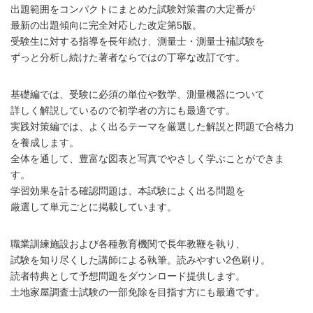
出題範囲をコンパクトにまとめた試験対策書の大定番が
最新の出題傾向に完全対応した改定第5版。
受験生に対する指導を長年続け、測量士・測量士補試験を
ずっと分析し続けた著者ならではの丁寧な改訂です。
基礎編では、受験に必須の単位や数学、測量機器について
詳しく解説しているので初学者の方にも最適です。
実践対策編では、よく出るテーマを厳選した解説と問題で合格力
を養成します。
全体を通して、豊富な図表と写真でやさしく学ぶことができま
す。
学習効果を計る確認問題は、本試験によく出る問題を
厳選して単元ごとに掲載しています。
職業訓練施設および各種教育機関で長年教鞭を執り、
試験を知り尽くした講師による執筆。読みやすい2色刷り。
読者特典として予想問題をダウンロード提供します。
土地家屋調査士試験の一部免除を目指す方にも最適です。