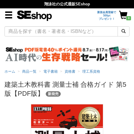
翔泳社の公式通販SEshop
新規会員登録で
500pt
0
プレゼント！
ホーム
商品一覧
電子書籍
資格書
理工系資格
建築土木教科書 測量士補 合格ガイド 第5
版【PDF版】
新発売