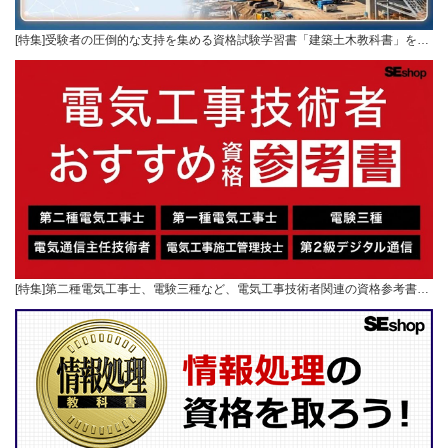
[特集]受験者の圧倒的な支持を集める資格試験学習書「建築土木教科書」を…
[特集]第二種電気工事士、電験三種など、電気工事技術者関連の資格参考書…