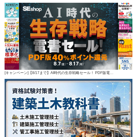
[キャンペーン]【8/17まで】AI時代の生存戦略セール！ PDF版電…