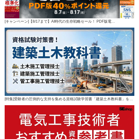
[キャンペーン]【8/17まで】AI時代の生存戦略セール！ PDF版電…
[特集]受験者の圧倒的な支持を集める資格試験学習書「建築土木教科書」を…