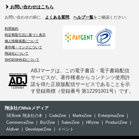
お問い合わせはこちら
お問い合わせの前に、
よくある質問
、
ヘルプ一覧
をご確認ください。
利用規約
特定商取引法に基づく表示
個人情報保護について
著作権・リンクについて
翔泳社について
SHOEISHA iDについて
ABJマークは、この電子書店・電子書籍配信
サービスが、著作権者からコンテンツ使用許
諾を得た正規版配信サービスであることを示
す登録商標（登録番号 第12291001号）です。
翔泳社のWebメディア
SEBook 翔泳社の本
|
CodeZine
|
MarkeZine
|
EnterpriseZine
|
CommerceZine
|
Biz/Zine
|
SalesZine
|
HRzine
|
ProductZine
|
AIdiver
|
DeveloperZine
|
イベント