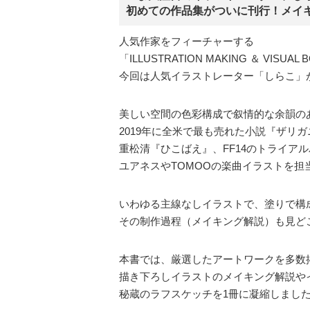
初めての作品集がついに刊行！メイ
人気作家をフィーチャーする
「ILLUSTRATION MAKING ＆ VISU
今回は人気イラストレーター「しらこ」
美しい空間の色彩構成で叙情的な余韻の
2019年に全米で最も売れた小説『ザリ
重松清『ひこばえ』、FF14のトライア
ユアネスやTOMOOの楽曲イラストを
いわゆる主線なしイラストで、塗りで構
その制作過程（メイキング解説）も見ど
本書では、厳選したアートワークを多数
描き下ろしイラストのメイキング解説や
秘蔵のラフスケッチを1冊に凝縮しまし