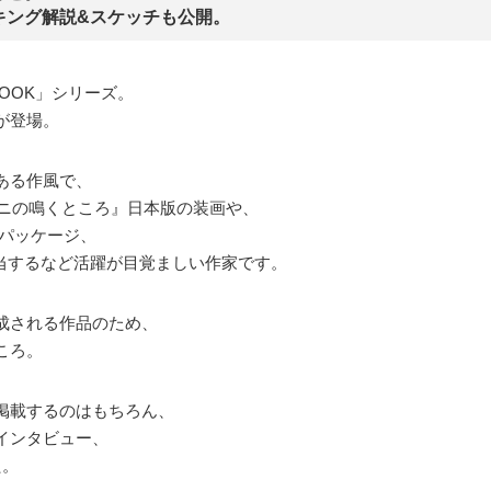
キング解説&スケッチも公開。
AL BOOK」シリーズ。
が登場。
ある作風で、
ガニの鳴くところ』日本版の装画や、
ルパッケージ、
担当するなど活躍が目覚ましい作家です。
成される作品のため、
ころ。
掲載するのはもちろん、
インタビュー、
た。