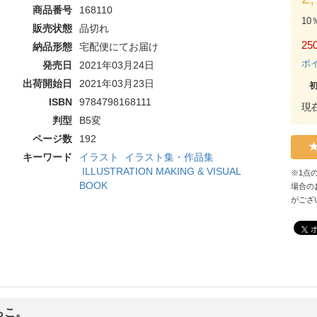
商品番号
168110
10
販売状態
品切れ
250
納品形態
宅配便にてお届け
ポ
発売日
2021年03月24日
出荷開始日
2021年03月23日
ISBN
9784798168111
現
判型
B5変
ページ数
192
キーワード
イラスト
イラスト集・作品集
ILLUSTRATION MAKING & VISUAL
※1点
BOOK
場合の
がござ
らこ。