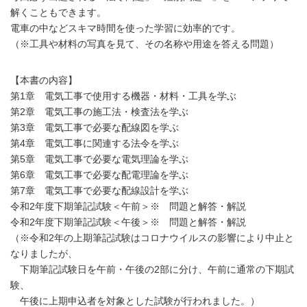
解くこともできます。
電車の中などスキマ時間を使った学習に効率的です。
（※工具や材料の写真を見て、その名称や用途を答える問題）
【本書の内容】
第1章 電気工事で使用する機器・材料・工具を学ぶ
第2章 電気工事の施工法・検査法を学ぶ
第3章 電気工事で必要な配線図を学ぶ
第4章 電気工事に関連する法令を学ぶ
第5章 電気工事で必要な電気理論を学ぶ
第6章 電気工事で必要な配電理論を学ぶ
第7章 電気工事で必要な配線設計を学ぶ
令和2年度下期筆記試験＜午前＞※ 問題と解答・解説
令和2年度下期筆記試験＜午後＞※ 問題と解答・解説
（※令和2年の上期筆記試験はコロナウイルスの影響により中止と
なりましたが、
下期筆記試験日を午前・午後の2部に分け、午前に通常の下期試
験、
午後に上期申込者を対象とした試験が行われました。）