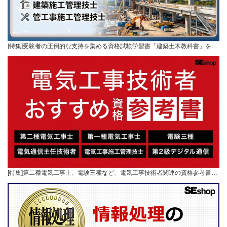
[特集]受験者の圧倒的な支持を集める資格試験学習書「建築土木教科書」を…
[特集]第二種電気工事士、電験三種など、電気工事技術者関連の資格参考書…