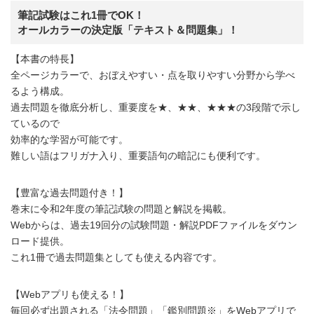
筆記試験はこれ1冊でOK！
オールカラーの決定版「テキスト＆問題集」！
【本書の特長】
全ページカラーで、おぼえやすい・点を取りやすい分野から学べ
るよう構成。
過去問題を徹底分析し、重要度を★、★★、★★★の3段階で示し
ているので
効率的な学習が可能です。
難しい語はフリガナ入り、重要語句の暗記にも便利です。
【豊富な過去問題付き！】
巻末に令和2年度の筆記試験の問題と解説を掲載。
Webからは、過去19回分の試験問題・解説PDFファイルをダウン
ロード提供。
これ1冊で過去問題集としても使える内容です。
【Webアプリも使える！】
毎回必ず出題される「法令問題」「鑑別問題※」をWebアプリで