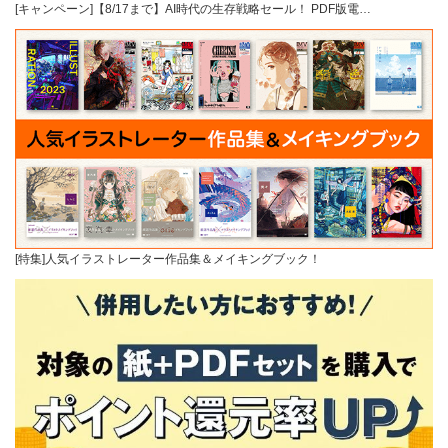
[キャンペーン]【8/17まで】AI時代の生存戦略セール！ PDF版電…
[特集]人気イラストレーター作品集＆メイキングブック！