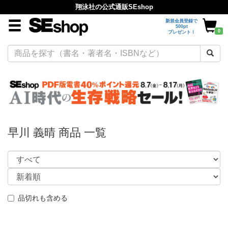
翔泳社の公式通販SEshop
新規会員登録で
500pt
0
プレゼント！
早川 義晴 商品 一覧
品切れも含める