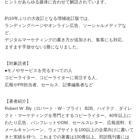
ヒントがあらゆる媒体に合わせて解説されています。
約10年ぶりの大改訂となる増補改訂版では、
ランディングページやオンライン広告、ソーシャルメディアな
ど、
デジタルマーケティングの書き方が追加され、集客にも対応。
ますます手放せない1冊になりました。
【対象読者】
●モノやサービスを売るすべての人
コピーライター、コピーライターに発注する人、
広報やPR担当者、セールス、記事編集者など
【著者紹介】
Robert W .Bly（ロバート・W・ブライ） B2B、ハイテク、ダイレ
クト・マーケティングを専門とするコピーライター。40年以上に
わたり広告、パンフレットやDM、セールスレター、広報資料、E
メールキャンペーン、ウェブサイトを100以上の企業向けに書いて
きた実績を持つ。これまでの著書は100冊以上。邦訳既刊書には