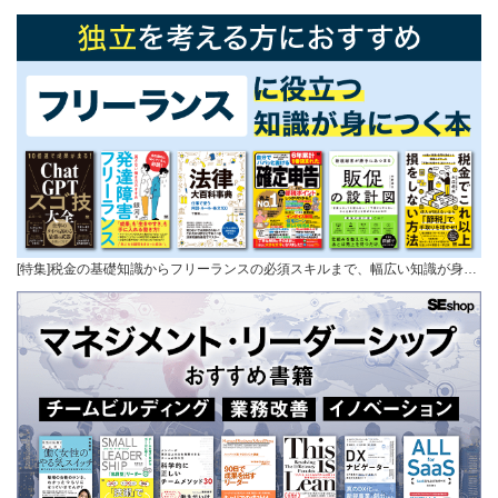
[特集]税金の基礎知識からフリーランスの必須スキルまで、幅広い知識が身…