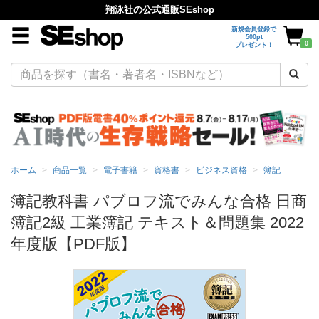
翔泳社の公式通販SEshop
新規会員登録で
500pt
0
プレゼント！
ホーム
商品一覧
電子書籍
資格書
ビジネス資格
簿記
簿記教科書 パブロフ流でみんな合格 日商
簿記2級 工業簿記 テキスト＆問題集 2022
年度版【PDF版】