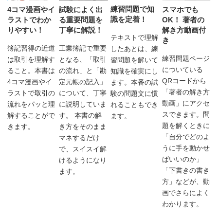
練習問題で知
4コマ漫画やイ
試験によく出
スマホでも
識を定着！
ラストでわか
る重要問題を
OK！ 著者の
りやすい！
丁寧に解説！
解き方動画付
テキストで理解
き
簿記習得の近道
工業簿記で重要
したあとは、練
練習問題ページ
は取引を理解す
となる、「取引
習問題を解いて
についている
ること。本書は
の流れ」と「勘
知識を確実にし
QRコードから
4コマ漫画やイ
定元帳の記入」
ます。本番の試
「著者の解き方
ラストで取引の
について、丁寧
験の問題文に慣
動画」にアクセ
流れをパッと理
に説明していま
れることもでき
スできます。問
解することがで
す。 本書の解
ます。
題を解くときに
きます。
き方をそのまま
「自分でどのよ
マネするだけ
うに手を動かせ
で、スイスイ解
ばいいのか」
けるようになり
「下書きの書き
ます。
方」などが、動
画でさらによく
わかります。