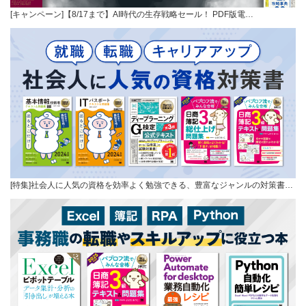
[キャンペーン]【8/17まで】AI時代の生存戦略セール！ PDF版電…
[特集]社会人に人気の資格を効率よく勉強できる、豊富なジャンルの対策書…