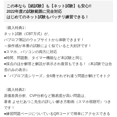
この本なら【紙試験】も【ネット試験】も安心!!
2022年度の試験範囲に完全対応
はじめてのネット試験もバッチリ練習できる！
〈購入特典1〉
ネット試験（CBT方式）が、
パブロフ簿記のウェブサイトから体験できます！
～操作感が本番の試験によく似ていると大好評です！
●スマホ、パソコンの両方に対応
●時間、問題数、タイマー機能など本試験と同じ
●採点のほか解答と解説が表示され復習もできる！（本試験では合
否のみの表示）
●「パブロフ流シリーズ」全6冊それぞれ違う問題が解けてオトク
〈購入特典2〉
原価差異分析、CVP分析など難易度が高い問題は、
著者 よせだあつこ先生の詳しい解き方動画（スマホ視聴可）つき
です！
●練習問題ページについているQRコードで簡単にアクセスできる