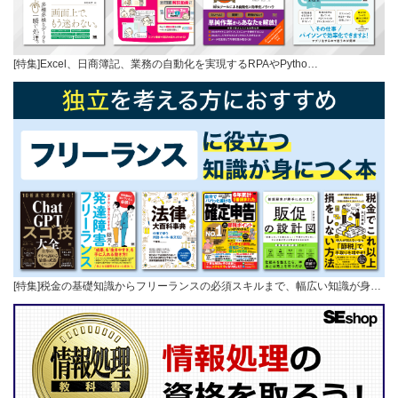
[特集]Excel、日商簿記、業務の自動化を実現するRPAやPytho…
[特集]税金の基礎知識からフリーランスの必須スキルまで、幅広い知識が身…