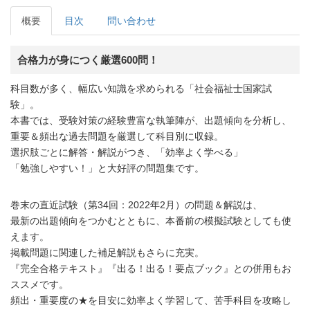
概要
目次
問い合わせ
合格力が身につく厳選600問！
科目数が多く、幅広い知識を求められる「社会福祉士国家試
験」。
本書では、受験対策の経験豊富な執筆陣が、出題傾向を分析し、
重要＆頻出な過去問題を厳選して科目別に収録。
選択肢ごとに解答・解説がつき、「効率よく学べる」
「勉強しやすい！」と大好評の問題集です。
巻末の直近試験（第34回：2022年2月）の問題＆解説は、
最新の出題傾向をつかむとともに、本番前の模擬試験としても使
えます。
掲載問題に関連した補足解説もさらに充実。
『完全合格テキスト』『出る！出る！要点ブック』との併用もお
ススメです。
頻出・重要度の★を目安に効率よく学習して、苦手科目を攻略し