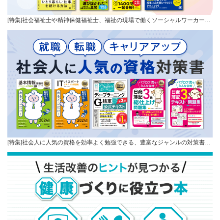
[特集]社会福祉士や精神保健福祉士、福祉の現場で働くソーシャルワーカー…
[特集]社会人に人気の資格を効率よく勉強できる、豊富なジャンルの対策書…