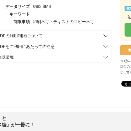
データサイズ
約63.8MB
在
キーワード
制限事項
印刷不可・テキストのコピー不可
PDFの利用制限について
PDFをご利用にあたっての注意
推奨環境
※1点
場合の
がござ
」と
ス編」が一冊に！