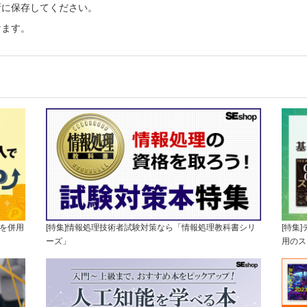
所に保存してください。
けます。
版を併用
[特集]情報処理技術者試験対策なら「情報処理教科書シリ
[特集
ーズ」
用のス