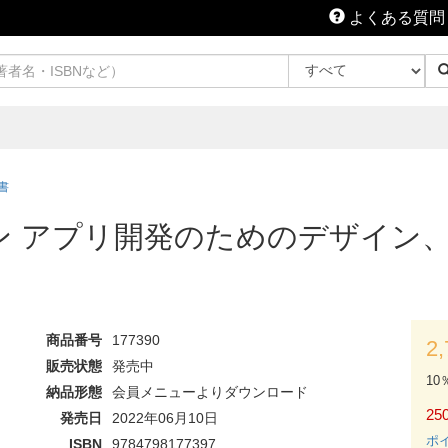
よくある質問
書
Iデザイン アプリ開発のためのデザ
商品番号
177390
2
販売状態
発売中
10
納品形態
会員メニューよりダウンロード
250
発売日
2022年06月10日
ポ
ISBN
9784798177397