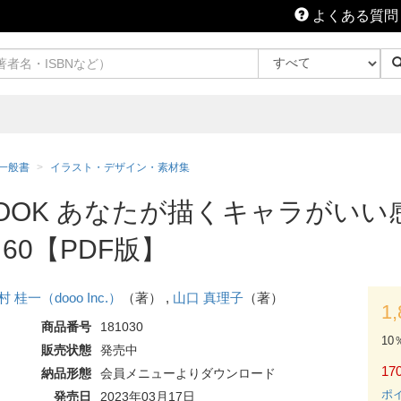
よくある質問
一般書
イラスト・デザイン・素材集
OOK あなたが描くキャラがいい
0【PDF版】
村 桂一（dooo Inc.）
（著） ,
山口 真理子
（著）
1
商品番号
181030
10
販売状態
発売中
170
納品形態
会員メニューよりダウンロード
ポ
発売日
2023年03月17日