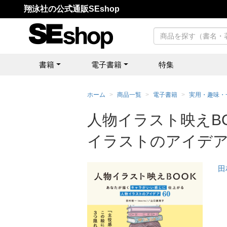
翔泳社の公式通販SEshop
書籍
電子書籍
特集
ホーム
商品一覧
電子書籍
実用・趣味・
人物イラスト映えB
イラストのアイデア6
田