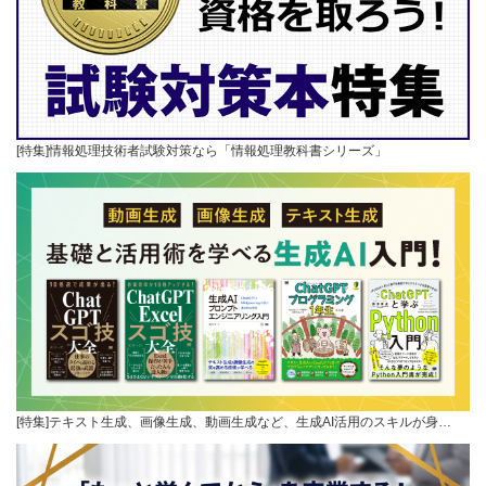
[特集]情報処理技術者試験対策なら「情報処理教科書シリーズ」
[特集]テキスト生成、画像生成、動画生成など、生成AI活用のスキルが身…