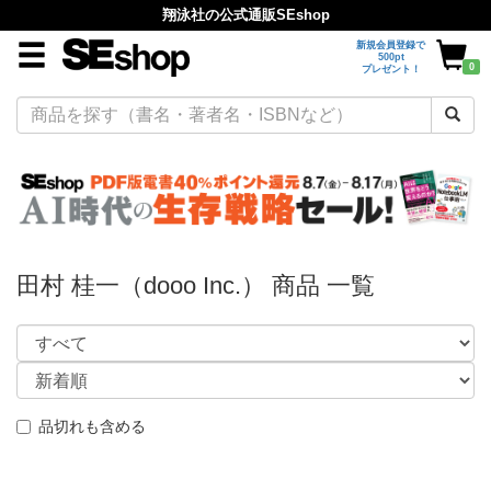
翔泳社の公式通販SEshop
新規会員登録で
500pt
0
プレゼント！
田村 桂一（dooo Inc.） 商品 一覧
品切れも含める