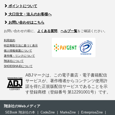
ポイントについて
大口注文・法人のお客様へ
お問い合わせはこちら
お問い合わせの前に、
よくある質問
、
ヘルプ一覧
をご確認ください。
利用規約
特定商取引法に基づく表示
個人情報保護について
著作権・リンクについて
翔泳社について
SHOEISHA iDについて
ABJマークは、この電子書店・電子書籍配信
サービスが、著作権者からコンテンツ使用許
諾を得た正規版配信サービスであることを示
す登録商標（登録番号 第12291001号）です。
翔泳社のWebメディア
SEBook 翔泳社の本
|
CodeZine
|
MarkeZine
|
EnterpriseZine
|