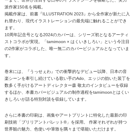
派作家150名を掲載。
掲載作家は、前書『ILLUSTRATION 2023』から全作家が新たに入
れ替わり、現代イラストレーションの最先端に触れることができ
ます。
10周年記念号となる2024のカバーは、シリーズ初となるアーティ
ストコラボが実現。「tamimoon × はくいきしろい」という今注目
の2作家がコラボした、唯一無二のカバービジュアルとなっていま
す。
巻末には、『うっせぇわ』での衝撃的なデビュー以降、日本の音
楽シーンを牽引し続けている歌い手のAdo、エッジの効いた装丁を
数多く手がけるアートディレクター森 敬太のインタビューを収録
するほか、本書カバービジュアルの制作過程をtamimoonとはくい
きしろいが語る特別対談を収録しています。
さらに本書の印刷は、画集やアートプリントに特化した最新の印
刷技術「ブリリアントパレット®」を採用。 作家それぞれが持つ
世界観の魅力、色使いや筆致を隅々まで堪能いただけます。