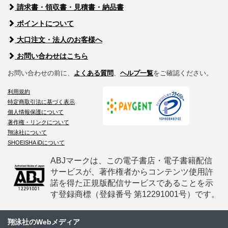
請求書・領収書・見積書・納品書
ポイントについて
大口注文・法人のお客様へ
お問い合わせはこちら
お問い合わせの前に、
よくある質問
、
ヘルプ一覧
をご確認ください。
利用規約
特定商取引法に基づく表示
個人情報保護について
著作権・リンクについて
翔泳社について
SHOEISHA iDについて
ABJマークは、この電子書店・電子書籍配信
サービスが、著作権者からコンテンツ使用許
諾を得た正規版配信サービスであることを示
す登録商標（登録番号 第12291001号）です。
翔泳社のWebメディア