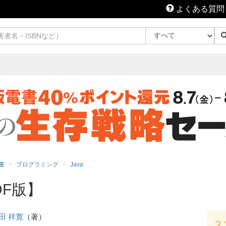
よくある質問
書
プログラミング
Java
DF版】
田 祥寛
（著）
3