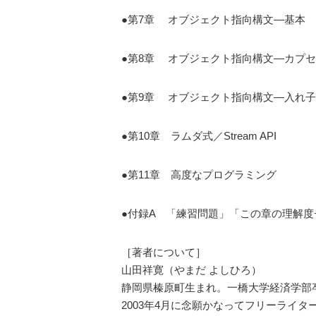
●第7章 オブジェクト指向構文―基本
●第8章 オブジェクト指向構文―カプ
●第9章 オブジェクト指向構文―入れ
●第10章 ラムダ式／Stream API
●第11章 高度なプログラミング
●付録A 「練習問題」「この章の理解
［著者について］
山田祥寛（やまだ よしひろ）
静岡県榛原町生まれ。一橋大学経済学部
2003年4月に念願かなってフリーライターに転身。Mic