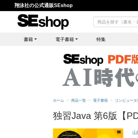
翔泳社の公式通販SEshop
書籍
電子書籍
特集
ホーム
商品一覧
電子書籍
コンピュータ
独習Java 第6版【P
山