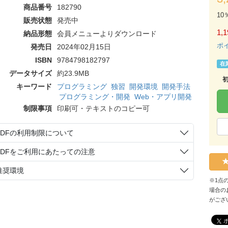
商品番号
182790
10
販売状態
発売中
1,1
納品形態
会員メニューよりダウンロード
ポ
発売日
2024年02月15日
ISBN
9784798182797
在
データサイズ
約23.9MB
キーワード
プログラミング
独習
開発環境
開発手法
プログラミング・開発
Web・アプリ開発
制限事項
印刷可・テキストのコピー可
PDFの利用制限について
PDFをご利用にあたっての注意
推奨環境
※1点
場合の
がござ