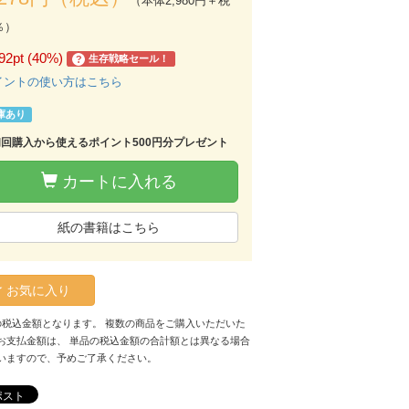
（本体2,980円＋税
％）
92pt (40%)
生存戦略セール！
?
イントの使い方はこちら
庫あり
初回購入から使えるポイント500円分プレゼント
カートに入れる
紙の書籍はこちら
お気に入り
の税込金額となります。 複数の商品をご購入いただいた
お支払金額は、 単品の税込金額の合計額とは異なる場合
いますので、予めご了承ください。
ポスト