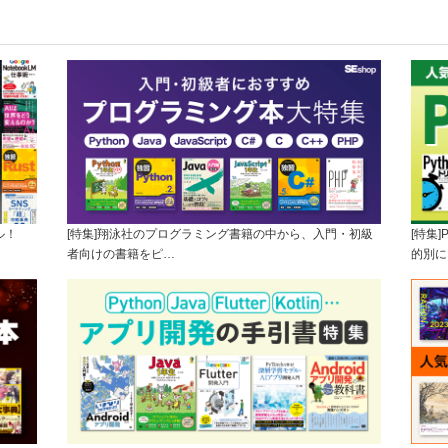
ル！
[特集]翔泳社のプログラミング書籍の中から、入門・初級
[特集
者向けの書籍をピ…
的別に