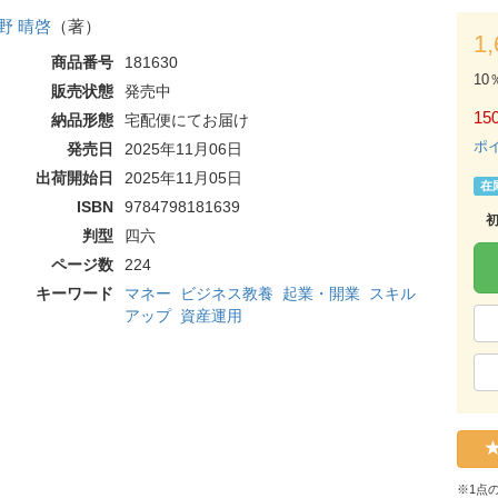
野 晴啓
（著）
1
商品番号
181630
10
販売状態
発売中
150
納品形態
宅配便にてお届け
ポ
発売日
2025年11月06日
出荷開始日
2025年11月05日
在
ISBN
9784798181639
判型
四六
ページ数
224
キーワード
マネー
ビジネス教養
起業・開業
スキル
アップ
資産運用
※1点