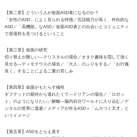
【第二章】どういう人が仮面ASD者になるのか？
「女性のASD」によく見られる特徴／言語能力が高く、外向的な
ASD／「高機能」なASD／仮面ASD者との出会いとコミュニティ
で居場所を見つけるということ
【第三章】仮面の研究
切り替えが難しい―クリスタルの場合／オタク趣味を隠して強く
見せる―ティモテウスの場合／「大人」のふりをする／「お行儀
良く」することによる二重の苦しみ
【第四章】仮面がもたらす犠牲
ギフテッドの期待から逃れたくて―ドリアンの場合／「ロボッ
ト」のようになりたい／解離―脳内自分ワールドに入り込む／デ
ジタルの世界に逃避／メディアが作るASD＝「ムカつく天才」と
いうイメージ
【第五章】ASDをとらえ直す