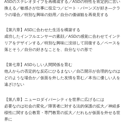
ASDのステレオタイプを再構成する／ASDの特性を肯定的に言い
換える／敏感さが仕事に役立つ／ピート・バーンズが好き―クラ
ラの場合／特別な興味の効用／自分の価値観を再発見する
【第六章】ASDに合わせた生活を構築する
成功したインフルエンサーの素顔／ASDの感覚に合わせてインテ
リアをデザインする／特別な興味に没頭して回復する／ペースを
落とそう／自分の好きなことを、自分なりの形で
【第七章】ASDらしい人間関係を育む
他人からの否定的な反応にひるまない／自己開示が合理的なのは
どのような場合か／仮面を外した友情を育む／本当に優しい人を
遠ざけない
【第八章】ニューロダイバーシティを世界に広げるには
必要なのは社会の変化／障害者に対する法的保護の拡大／神経多
様性に関する公教育・専門教育の拡大／だれもが仮面を外せる世
界に