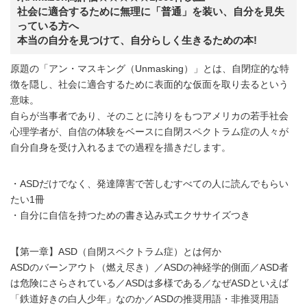
社会に適合するために無理に「普通」を装い、自分を見失
っている方へ
本当の自分を見つけて、自分らしく生きるための本!
原題の「アン・マスキング（Unmasking）」とは、自閉症的な特
徴を隠し、社会に適合するために表面的な仮面を取り去るという
意味。
自らが当事者であり、そのことに誇りをもつアメリカの若手社会
心理学者が、自信の体験をベースに自閉スペクトラム症の人々が
自分自身を受け入れるまでの過程を描きだします。
・ASDだけでなく、発達障害で苦しむすべての人に読んでもらい
たい1冊
・自分に自信を持つための書き込み式エクササイズつき
【第一章】ASD（自閉スペクトラム症）とは何か
ASDのバーンアウト（燃え尽き）／ASDの神経学的側面／ASD者
は危険にさらされている／ASDは多様である／なぜASDといえば
「鉄道好きの白人少年」なのか／ASDの推奨用語・非推奨用語