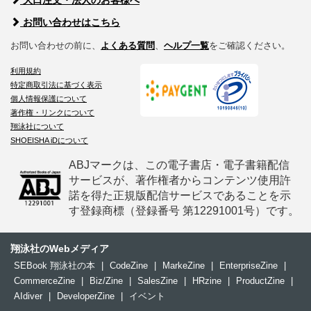
大口注文・法人のお客様へ
お問い合わせはこちら
お問い合わせの前に、
よくある質問
、
ヘルプ一覧
をご確認ください。
利用規約
特定商取引法に基づく表示
個人情報保護について
著作権・リンクについて
翔泳社について
SHOEISHA iDについて
ABJマークは、この電子書店・電子書籍配信
サービスが、著作権者からコンテンツ使用許
諾を得た正規版配信サービスであることを示
す登録商標（登録番号 第12291001号）です。
翔泳社のWebメディア
SEBook 翔泳社の本
|
CodeZine
|
MarkeZine
|
EnterpriseZine
|
CommerceZine
|
Biz/Zine
|
SalesZine
|
HRzine
|
ProductZine
|
AIdiver
|
DeveloperZine
|
イベント