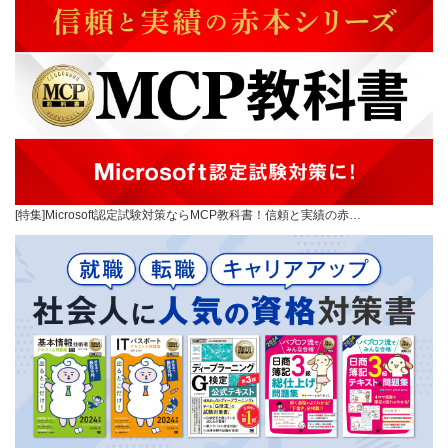
[特集]Microsoft認定試験対策ならMCP教科書！信頼と実績の赤…