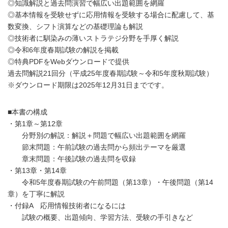
◎知識解説と過去問演習で幅広い出題範囲を網羅
◎基本情報を受験せずに応用情報を受験する場合に配慮して、基
数変換、シフト演算などの基礎理論も解説
◎技術者に馴染みの薄いストラテジ分野を手厚く解説
◎令和6年度春期試験の解説を掲載
◎特典PDFをWebダウンロードで提供
過去問解説21回分（平成25年度春期試験～令和5年度秋期試験）
※ダウンロード期限は2025年12月31日までです。
■本書の構成
・第1章～第12章
分野別の解説：解説＋問題で幅広い出題範囲を網羅
節末問題：午前試験の過去問から頻出テーマを厳選
章末問題：午後試験の過去問を収録
・第13章・第14章
令和5年度春期試験の午前問題（第13章）・午後問題（第14
章）を丁寧に解説
・付録A 応用情報技術者になるには
試験の概要、出題傾向、学習方法、受験の手引きなど