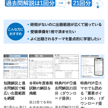
知識解説と過
令和6年度春期
特典PDF①過
特典PDF②ス
去問解説で幅
試験の解説を
去問解説21回
マホでも読め
広い出題範囲
掲載
分（ダウンロ
る「重要ポイ
を網羅
ード提供）
ント100」（ダ
第13章で令和6
ウンロード提
第1章から第12
過去問解説21回
年度春期試験の