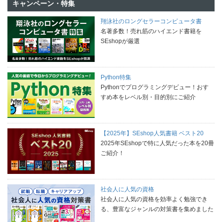
キャンペーン・特集
翔泳社のロングセラーコンピュータ書
名著多数！売れ筋のハイエンド書籍を
SEshopが厳選
Python特集
Pythonでプログラミングデビュー！おす
すめ本をレベル別・目的別にご紹介
【2025年】SEshop人気書籍 ベスト20
2025年SEshopで特に人気だった本を20冊
ご紹介！
社会人に人気の資格
社会人に人気の資格を効率よく勉強でき
る、豊富なジャンルの対策書を集めました