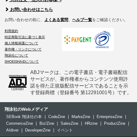
お問い合わせはこちら
お問い合わせの前に、
よくある質問
、
ヘルプ一覧
をご確認ください。
利用規約
特定商取引法に基づく表示
個人情報保護について
著作権・リンクについて
翔泳社について
SHOEISHA iDについて
ABJマークは、この電子書店・電子書籍配信
サービスが、著作権者からコンテンツ使用許
諾を得た正規版配信サービスであることを示
す登録商標（登録番号 第12291001号）です。
翔泳社のWebメディア
SEBook 翔泳社の本
|
CodeZine
|
MarkeZine
|
EnterpriseZine
|
CommerceZine
|
Biz/Zine
|
SalesZine
|
HRzine
|
ProductZine
|
AIdiver
|
DeveloperZine
|
イベント