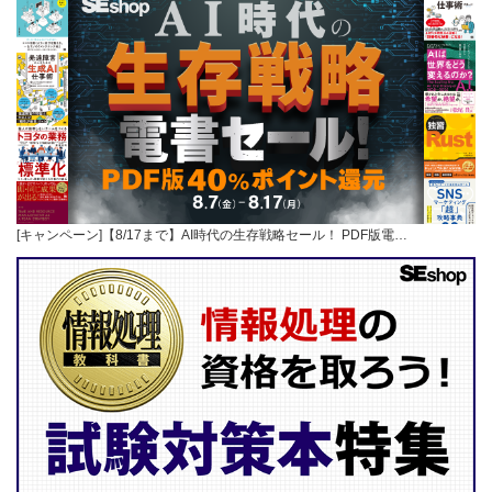
[キャンペーン]【8/17まで】AI時代の生存戦略セール！ PDF版電…