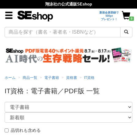
翔泳社の公式通販SEshop
新規会員登録で
500pt
0
プレゼント！
ホーム
商品一覧
電子書籍
資格書
IT資格
IT資格：電子書籍／PDF版 一覧
品切れも含める