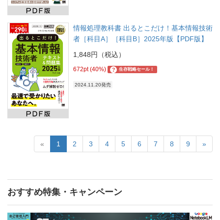
情報処理教科書 出るとこだけ！基本情報技術
者［科目A］［科目B］2025年版【PDF版】
1,848円（税込）
672pt (40%)
?
生存戦略セール！
2024.11.20発売
«
1
2
3
4
5
6
7
8
9
»
おすすめ特集・キャンペーン