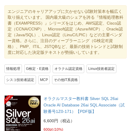
エンジニアのキャリアアップに欠かせない試験対策本を幅広く
取り揃えています。 国内最大級のシェアを誇る『情報処理教科
書（EXAMPRESS）』シリーズをはじめ、AWS認定、Cisco認
定（CCNA/CCNP）、Microsoft認定（Azure/MCP）、Oracle認
定（Java/SQL）、Linux認定（LinuC/LPIC）などの主要ベンダ
ー資格。さらに、注目のディープラーニング（G検定/E資
格）、PMP、ITIL、JSTQBなど、最新の技術トレンドと試験制
度に対応した決定版テキストが勢揃いしています。
情報処理
G検定・E資格
オラクル認定資格
Linux技術者認定
シスコ技術者認定
MCP
その他IT系資格
New
オラクルマスター教科書 Silver SQL 26ai
Oracle AI Database 26ai SQL Associate（試
験番号1Z0-171）【PDF版】
6,600円（税込）
600pt (10%)