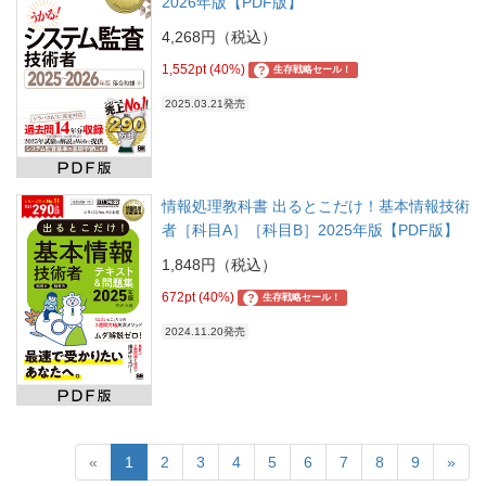
2026年版【PDF版】
4,268円（税込）
1,552pt (40%)
?
生存戦略セール！
2025.03.21発売
情報処理教科書 出るとこだけ！基本情報技術
者［科目A］［科目B］2025年版【PDF版】
1,848円（税込）
672pt (40%)
?
生存戦略セール！
2024.11.20発売
«
1
2
3
4
5
6
7
8
9
»