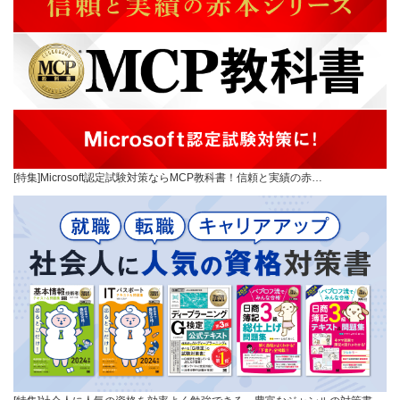
[特集]Microsoft認定試験対策ならMCP教科書！信頼と実績の赤…