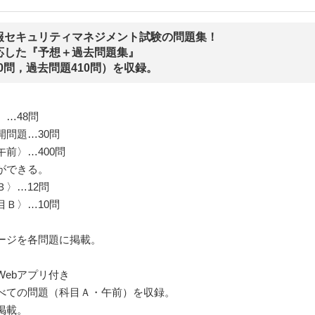
報セキュリティマネジメント試験の問題集！
応した『予想＋過去問題集』
0問，過去問題410問）を収録。
…48問
問題…30問
前〉…400問
ができる。
〉…12問
Ｂ〉…10問
ージを各問題に掲載。
ebアプリ付き
すべての問題（科目Ａ・午前）を収録。
掲載。