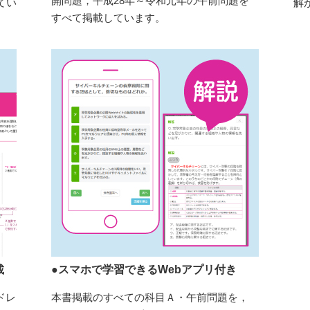
開問題，平成28年～令和元年の午前問題を
てい
解
すべて掲載しています。
載
●スマホで学習できるWebアプリ付き
ドレ
本書掲載のすべての科目Ａ・午前問題を，