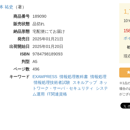
本 祐史
（著）
1
商品番号
189090
10
販売状態
品切れ
158
納品形態
宅配便にてお届け
ポ
発売日
2025年01月21日
出荷開始日
2025年01月20日
ISBN
9784798189093
現
判型
A5
ページ数
496
キーワード
EXAMPRESS
情報処理教科書
情報処理
情報処理技術者試験
スキルアップ
ネッ
※1点
トワーク・サーバ・セキュリティ
システ
場合の
ム運用
IT関連資格
がござ