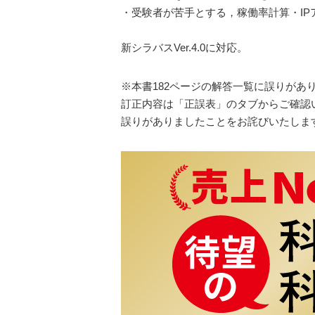
・受験者が苦手とする，稼働率計算・I
新シラバスVer.4.0に対応。
※本書182ページの解答一覧に誤りがあ
訂正内容は「正誤表」のタブからご確認
誤りがありましたことをお詫びいたしま