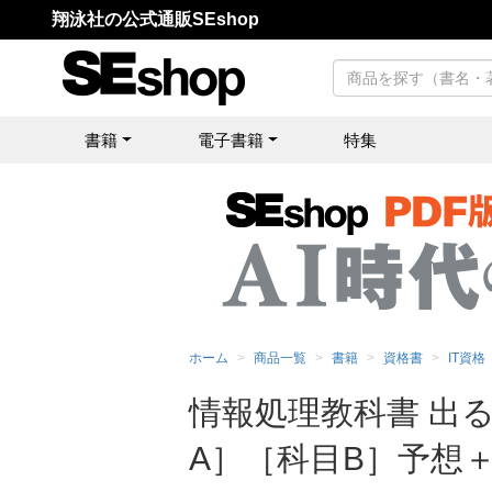
翔泳社の公式通販SEshop
書籍
電子書籍
特集
ホーム
商品一覧
書籍
資格書
IT資格
情報処理教科書 出
A］［科目B］予想＋