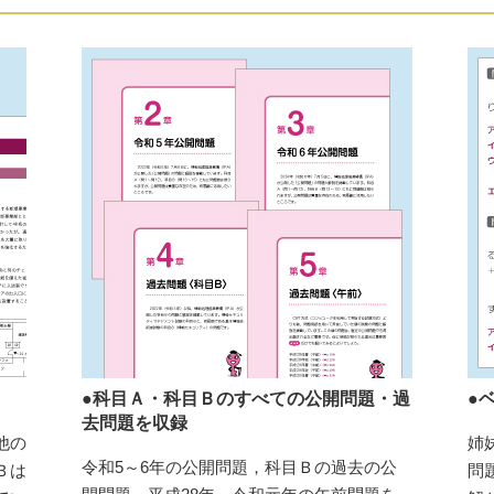
●科目Ａ・科目Ｂのすべての公開問題・過
●
去問題を収録
他の
姉
令和5～6年の公開問題，科目Ｂの過去の公
Ｂは
問