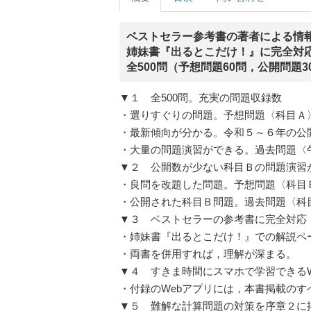
ベストセラー参考書の著者による情
姉妹書『出るとこだけ！』に完全対
全500問（予想問題60問，公開問題3
▼１ 全500問。充実の問題収録数
・選りすぐりの問題。予想問題〈科目Ａ〉
・最新傾向が分かる。令和５～６年の公開
・大量の問題演習ができる。過去問題〈午
▼２ 公開数が少ない科目Ｂの問題演習
・良問を改題した問題。予想問題〈科目Ｂ
・公開された科目Ｂ問題。過去問題〈科目
▼３ ベストセラーの参考書に完全対応
・姉妹書『出るとこだけ！』での解説ペ
・両書を併用すれば，理解が深まる。
▼４ すきま時間にスマホで学習できるW
・付録のWebアプリには，本書掲載の
▼５ 難解な計算問題の対策を序章２に