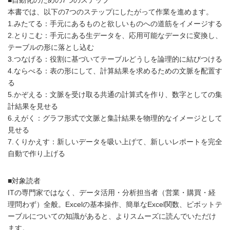
本書では、以下の7つのステップにしたがって作業を進めます。
1.みたてる：手元にあるものと欲しいものへの道筋をイメージする
2.とりこむ：手元にある生データを、応用可能なデータに変換し、
テーブルの形に落とし込む
3.つなげる：役割に基づいてテーブルどうしを論理的に結びつける
4.ならべる：表の形にして、計算結果を求めるための文脈を配置す
る
5.かぞえる：文脈を受け取る共通の計算式を作り、数字としての集
計結果を見せる
6.えがく：グラフ形式で文脈と集計結果を物理的なイメージとして
見せる
7.くりかえす：新しいデータを吸い上げて、新しいレポートを完全
自動で作り上げる
■対象読者
ITの専門家ではなく、データ活用・分析担当者（営業・購買・経
理問わず）全般。Excelの基本操作、簡単なExcel関数、ピボットテ
ーブルについての知識があると、よりスムーズに読んでいただけ
ます。