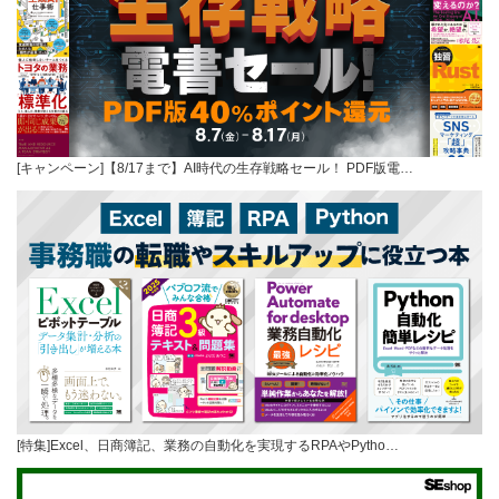
[キャンペーン]【8/17まで】AI時代の生存戦略セール！ PDF版電…
[特集]Excel、日商簿記、業務の自動化を実現するRPAやPytho…