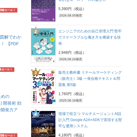
5,390円（税込）
戦略セール！
2026.08.05発売
エンジニアのための自己管理入門 堅牢
 図解でわか
でスケーラブルな働き方を構築する技
術
！ 【PDF
2,948円（税込）
2026.06.24発売
略セール！
販売士教科書 リテールマーケティング
（販売士）3級 一発合格テキスト＆問
題集 第5版
1,760円（税込）
ための
2025.06.16発売
プリ開発術 効
で開発力ア
現場で役立つ マルチエージェントAI設
計入門 Google A2A×ADKで実現する堅
牢な運用システム
4,180円（税込）
戦略セール！