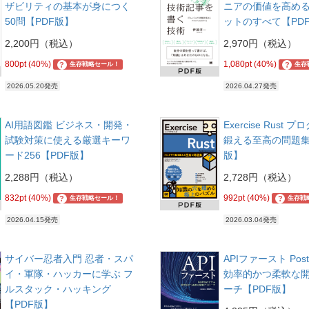
ザビリティの基本が身につく
ニアの価値を高め
50問【PDF版】
ットのすべて【PD
2,200円（税込）
2,970円（税込）
800pt (40%)
1,080pt (40%)
?
?
生存戦略セール！
生存
2026.05.20発売
2026.04.27発売
AI用語図鑑 ビジネス・開発・
Exercise Rust
試験対策に使える厳選キーワ
鍛える至高の問題集 
ード256【PDF版】
版】
2,288円（税込）
2,728円（税込）
832pt (40%)
992pt (40%)
?
?
生存戦略セール！
生存戦
2026.04.15発売
2026.03.04発売
サイバー忍者入門 忍者・スパ
APIファースト Pos
イ・軍隊・ハッカーに学ぶ フ
効率的かつ柔軟な
ルスタック・ハッキング
ーチ【PDF版】
【PDF版】