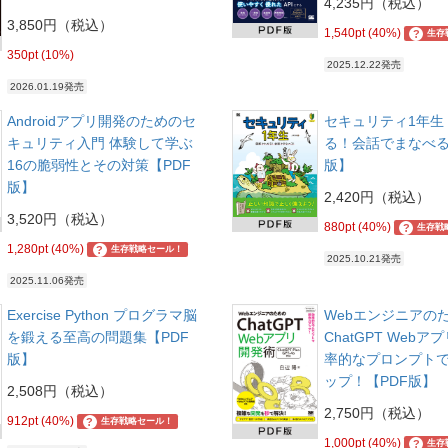
4,235円（税込）
3,850円（税込）
1,540pt (40%)
?
生存
350pt (10%)
2025.12.22発売
2026.01.19発売
Androidアプリ開発のためのセ
セキュリティ1年生
キュリティ入門 体験して学ぶ
る！会話でまなべる
16の脆弱性とその対策【PDF
版】
版】
2,420円（税込）
3,520円（税込）
880pt (40%)
?
生存戦
1,280pt (40%)
?
生存戦略セール！
2025.10.21発売
2025.11.06発売
Exercise Python プログラマ脳
Webエンジニアの
を鍛える至高の問題集【PDF
ChatGPT Webア
版】
率的なプロンプト
ップ！【PDF版】
2,508円（税込）
2,750円（税込）
912pt (40%)
?
生存戦略セール！
1,000pt (40%)
?
生存