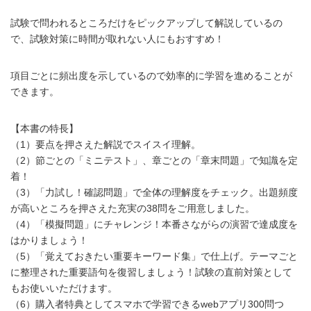
試験で問われるところだけをピックアップして解説しているの
で、試験対策に時間が取れない人にもおすすめ！
項目ごとに頻出度を示しているので効率的に学習を進めることが
できます。
【本書の特長】
（1）要点を押さえた解説でスイスイ理解。
（2）節ごとの「ミニテスト」、章ごとの「章末問題」で知識を定
着！
（3）「力試し！確認問題」で全体の理解度をチェック。出題頻度
が高いところを押さえた充実の38問をご用意しました。
（4）「模擬問題」にチャレンジ！本番さながらの演習で達成度を
はかりましょう！
（5）「覚えておきたい重要キーワード集」で仕上げ。テーマごと
に整理された重要語句を復習しましょう！試験の直前対策として
もお使いいただけます。
（6）購入者特典としてスマホで学習できるwebアプリ300問つ