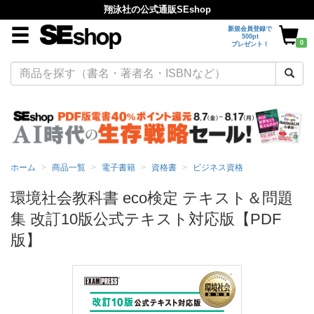
翔泳社の公式通販SEshop
新規会員登録で
500pt
0
プレゼント！
ホーム
商品一覧
電子書籍
資格書
ビジネス資格
環境社会教科書 eco検定 テキスト＆問題
集 改訂10版公式テキスト対応版【PDF
版】