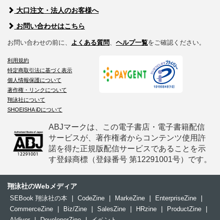
大口注文・法人のお客様へ
お問い合わせはこちら
お問い合わせの前に、
よくある質問
、
ヘルプ一覧
をご確認ください。
利用規約
特定商取引法に基づく表示
個人情報保護について
著作権・リンクについて
翔泳社について
SHOEISHA iDについて
ABJマークは、この電子書店・電子書籍配信
サービスが、著作権者からコンテンツ使用許
諾を得た正規版配信サービスであることを示
す登録商標（登録番号 第12291001号）です。
翔泳社のWebメディア
SEBook 翔泳社の本
|
CodeZine
|
MarkeZine
|
EnterpriseZine
|
CommerceZine
|
Biz/Zine
|
SalesZine
|
HRzine
|
ProductZine
|
AIdiver
|
DeveloperZine
|
イベント