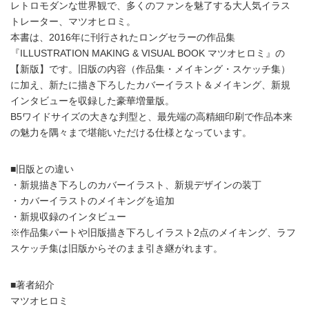
レトロモダンな世界観で、多くのファンを魅了する大人気イラス
トレーター、マツオヒロミ。
本書は、2016年に刊行されたロングセラーの作品集
『ILLUSTRATION MAKING & VISUAL BOOK マツオヒロミ』の
【新版】です。旧版の内容（作品集・メイキング・スケッチ集）
に加え、新たに描き下ろしたカバーイラスト＆メイキング、新規
インタビューを収録した豪華増量版。
B5ワイドサイズの大きな判型と、最先端の高精細印刷で作品本来
の魅力を隅々まで堪能いただける仕様となっています。
■旧版との違い
・新規描き下ろしのカバーイラスト、新規デザインの装丁
・カバーイラストのメイキングを追加
・新規収録のインタビュー
※作品集パートや旧版描き下ろしイラスト2点のメイキング、ラフ
スケッチ集は旧版からそのまま引き継がれます。
■著者紹介
マツオヒロミ