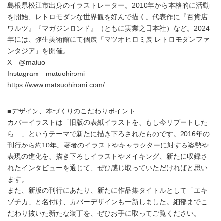
島根県松江市出身のイラストレーター。2010年から本格的に活動
を開始、レトロモダンな世界観を好んで描く。代表作に『百貨店
ワルツ』『マガジンロンド』（ともに実業之日本社）など。2024
年には、弥生美術館にて個展「マツオヒロミ展 レトロモダンファ
ンタジア」を開催。
X @matuo
Instagram matuohiromi
https://www.matsuohiromi.com/
■デザイン、本づくりのこだわりポイント
カバーイラストは「旧版の表紙イラストを、もし今リブートした
ら…」というテーマで新たに描き下ろされたものです。2016年の
刊行から約10年。著者のイラストやキャラクターに対する姿勢や
表現の進化を、描き下ろしイラストやメイキング、新たに収録さ
れたインタビューを通じて、ぜひ感じ取っていただければと思い
ます。
また、新版の刊行にあたり、新たに作品集タイトルとして「エキ
ゾチカ」と名付け、カバーデザインも一新しました。細部までこ
だわり抜いた新たな装丁を、ぜひお手に取ってご覧ください。