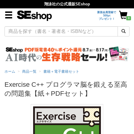
翔泳社の公式通販SEshop
新規会員登録で
500pt
0
プレゼント！
ホーム
商品一覧
書籍＋電子書籍セット
Exercise C++ プログラマ脳を鍛える至高
の問題集【紙＋PDFセット】