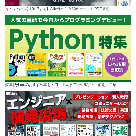
[キャンペーン]【8/17まで】AI時代の生存戦略セール！ PDF版電…
[特集]Pythonのおすすめ本を入門～上級までレベル別・目的別にご紹…