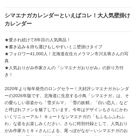
シマエナガカレンダーといえばコレ！大人気壁掛け
カレンダー
★愛され続けて8年目の人気商品！
★書き込み＆持ち運びもしやすいミニ壁掛けタイプ
★フォロワー41,000人！北海道在住カメラマン市川太将さんの写
真
★人気おりがみ作家さんの『シマエナガおりがみ』の折り方付
き！
2020年より毎年発売のロングセラー！大好評シマエナガカレンダ
ーの2026年版です。北海道に生息する小鳥「シマエナガ」は、そ
の愛らしい容姿から「雪ダルマ」「雪の妖精」「白い恋人」など
と呼ばれファンを魅了しています。今年はデザインもさらにかわ
いくリニューアル！ キュートなシマエナガの「もふもふふわふ
わ」な姿をお楽しみください。さらに特別付録として、人気おり
がみ作家カミキィさんによる、尾っぽがなが～いシマエナガのお