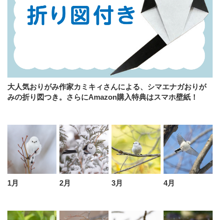
大人気おりがみ作家カミキィさんによる、シマエナガおりが
みの折り図つき。さらにAmazon購入特典はスマホ壁紙！
1月
2月
3月
4月