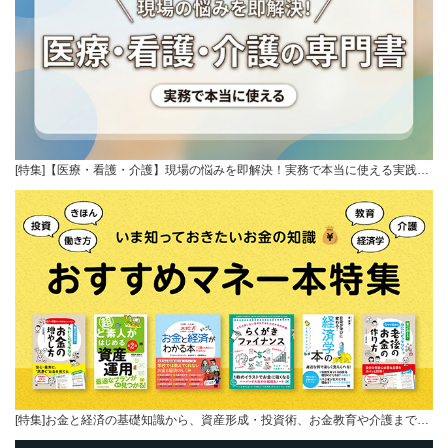
[特集]【医療・看護・介護】現場の悩みを即解決！実務で本当に使える実践…
[特集]お金と経済の基礎知識から、資産形成・投資術、お金教育や介護まで…