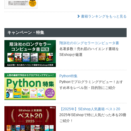
書籍ランキングをもっと見る
キャンペーン・特集
翔泳社のロングセラーコンピュータ書
名著多数！売れ筋のハイエンド書籍を
SEshopが厳選
Python特集
Pythonでプログラミングデビュー！おす
すめ本をレベル別・目的別にご紹介
【2025年】SEshop人気書籍 ベスト20
2025年SEshopで特に人気だった本を20冊
ご紹介！