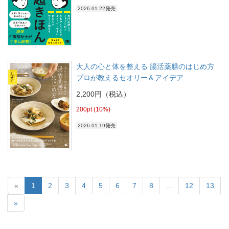
2026.01.22発売
大人の心と体を整える 腸活薬膳のはじめ方
プロが教えるセオリー＆アイデア
2,200円（税込）
200pt (10%)
2026.01.19発売
«
1
2
3
4
5
6
7
8
...
12
13
»