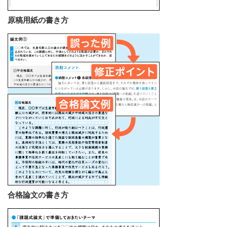
原稿⽤紙の書き⽅
合格論⽂の書き⽅