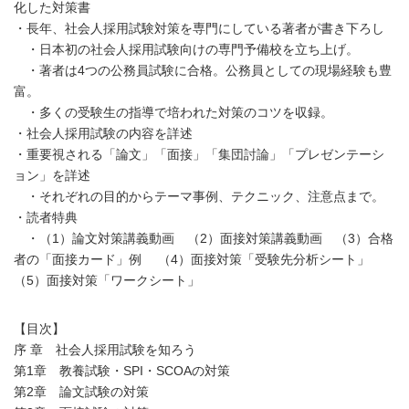
化した対策書
・長年、社会人採用試験対策を専門にしている著者が書き下ろし
・日本初の社会人採用試験向けの専門予備校を立ち上げ。
・著者は4つの公務員試験に合格。公務員としての現場経験も豊
富。
・多くの受験生の指導で培われた対策のコツを収録。
・社会人採用試験の内容を詳述
・重要視される「論文」「面接」「集団討論」「プレゼンテーシ
ョン」を詳述
・それぞれの目的からテーマ事例、テクニック、注意点まで。
・読者特典
・（1）論文対策講義動画 （2）面接対策講義動画 （3）合格
者の「面接カード」例 （4）面接対策「受験先分析シート」
（5）面接対策「ワークシート」
【目次】
序 章 社会人採用試験を知ろう
第1章 教養試験・SPI・SCOAの対策
第2章 論文試験の対策