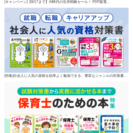
[キャンペーン]【8/17まで】AI時代の生存戦略セール！ PDF版電…
[特集]社会人に人気の資格を効率よく勉強できる、豊富なジャンルの対策書…