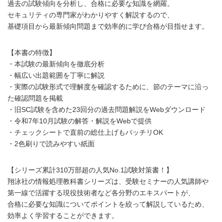
過去の試験傾向を分析し、合格に必要な知識を網羅。
セキュリティの専門家がわかりやすく解説するので、
基礎項目から最新傾向問題まで効率的に学び合格が目指せます。
【本書の特徴】
・本試験の最新傾向を徹底分析
・幅広い出題範囲を丁寧に解説
・実際の試験形式で理解度を確認するために、節のテーマに沿っ
た確認問題を掲載
・旧SC試験を含めた23回分の過去問題解説をWebダウンロード
・令和7年10月試験の解答・解説をWebで提供
・チェックシートで直前の総仕上げもバッチリOK
・2色刷りで読みやすい紙面
【シリーズ累計310万部超の人気No.1試験対策書！】
翔泳社の情報処理教科書シリーズは、受験セミナーの人気講師や
第一線で活躍する現役技術者など各分野のエキスパートが、
合格に必要な知識についてポイントを絞って解説しているため、
効率よく学習することができます。