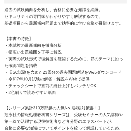
過去の試験傾向を分析し、合格に必要な知識を網羅。
セキュリティの専門家がわかりやすく解説するので、
基礎項目から最新傾向問題まで効率的に学び合格が目指せます。
【本書の特徴】
・本試験の最新傾向を徹底分析
・幅広い出題範囲を丁寧に解説
・実際の試験形式で理解度を確認するために、節のテーマに沿っ
た確認問題を掲載
・旧SC試験を含めた23回分の過去問題解説をWebダウンロード
・令和7年10月試験の解答・解説をWebで提供
・チェックシートで直前の総仕上げもバッチリOK
・2色刷りで読みやすい紙面
【シリーズ累計310万部超の人気No.1試験対策書！】
翔泳社の情報処理教科書シリーズは、受験セミナーの人気講師や
第一線で活躍する現役技術者など各分野のエキスパートが、
合格に必要な知識についてポイントを絞って解説しているため、