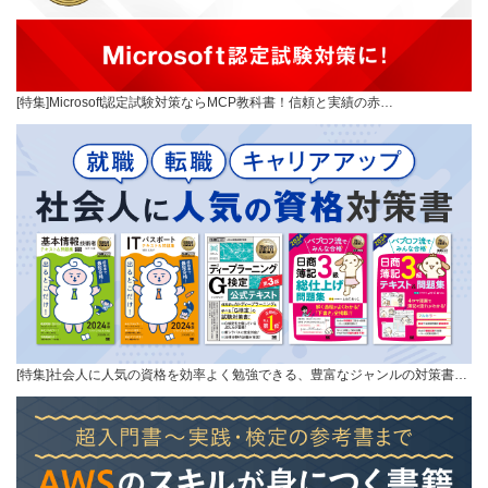
[特集]Microsoft認定試験対策ならMCP教科書！信頼と実績の赤…
[特集]社会人に人気の資格を効率よく勉強できる、豊富なジャンルの対策書…