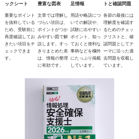
ックシート
豊富な図表
足情報
トと確認問題
重要なポイント
文章では理解し
用語や略語につ
各節の最後には
を抜粋している
づらい項目は、
いての解説や、
理解度を確認す
ため、受験前に
ポイントがつか
試験に出やすい
るためのチェッ
再度確認してお
みやすい図で解
ポイント、知っ
クリストと、確
きたい項目をチ
説します。すっ
ておくと便利な
認問題としてテ
ェックできま
きりまとめた表
事柄などを欄外
ーマに沿った過
す。
は、情報の整理
にたっぷり掲載
去問題を収載し
に有効です。
しています。
ています。