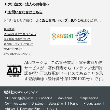
大口注文・法人のお客様へ
お問い合わせはこちら
お問い合わせの前に、
よくある質問
、
ヘルプ一覧
をご確認ください。
利用規約
特定商取引法に基づく表示
個人情報保護について
著作権・リンクについて
翔泳社について
SHOEISHA iDについて
ABJマークは、この電子書店・電子書籍配信
サービスが、著作権者からコンテンツ使用許
諾を得た正規版配信サービスであることを示
す登録商標（登録番号 第12291001号）です。
翔泳社のWebメディア
SEBook 翔泳社の本
|
CodeZine
|
MarkeZine
|
EnterpriseZine
|
CommerceZine
|
Biz/Zine
|
SalesZine
|
HRzine
|
ProductZine
|
AIdiver
|
DeveloperZine
|
イベント