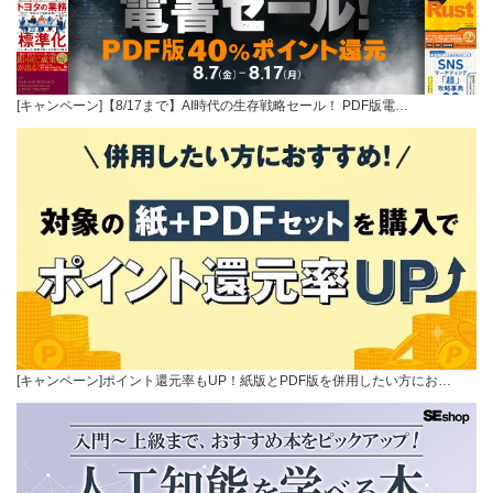
[キャンペーン]【8/17まで】AI時代の生存戦略セール！ PDF版電…
[キャンペーン]ポイント還元率もUP！紙版とPDF版を併用したい方にお…