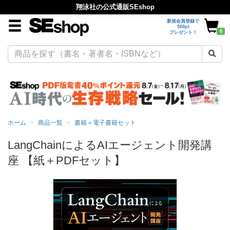
翔泳社の公式通販SEshop
新規会員登録で
500pt
0
プレゼント！
ホーム
商品一覧
書籍＋電子書籍セット
LangChainによるAIエージェント開発講
座 【紙＋PDFセット】