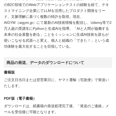
のB2C領域でのWebアプリケーションテストの経験を経て、テキ
ストマイニング企業にてLLMを活用したプロダクト開発をリー
ド。文脈理解に基づく複数の特許を取得。現在、
AIGYM（aigym.jp）にて最新のAI技術情報を配信し、Udemy等で2
万人超の受講生にPythonと生成AIを指導。「AIと人間が協働する
未来の社会基盤を創る」ことをミッションに生成AI技術を誰もが
使いこなせる武器へと変え、個人と組織の「できた！」という成
功体験を最大化することを目指している。
商品の発送、データのダウンロードについて
書籍版
ご注文日当日または翌営業日に、ヤマト運輸（宅急便）で発送い
たします。
PDF版（電子書籍）
ダウンロードは、紙書籍の発送処理完了後、「発送のご連絡」メ
ールを受信後に可能となります。