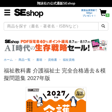
翔泳社の公式通販SEshop
新規会員登録で
500pt
0
プレゼント！
ホーム
商品一覧
書籍
資格書
福祉資格
福祉教科書 介護福祉士 完全合格過去＆模
擬問題集 2027年版