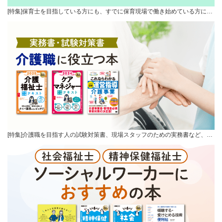
[特集]保育士を目指している方にも、すでに保育現場で働き始めている方に…
[特集]介護職を目指す人の試験対策書、現場スタッフのための実務書など、…