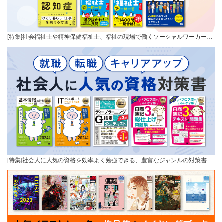
[特集]社会福祉士や精神保健福祉士、福祉の現場で働くソーシャルワーカー…
[特集]社会人に人気の資格を効率よく勉強できる、豊富なジャンルの対策書…