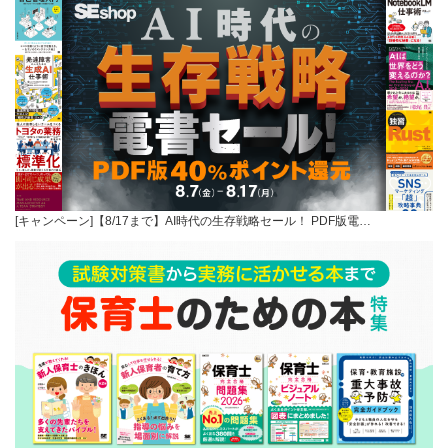
[キャンペーン]【8/17まで】AI時代の生存戦略セール！ PDF版電…