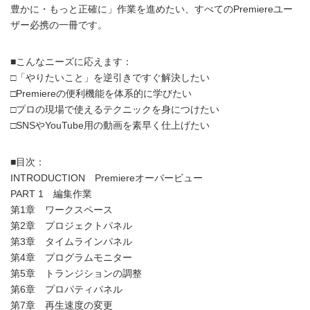
豊かに・もっと正確に」作業を進めたい、すべてのPremiereユー
ザー必携の一冊です。
■こんなニーズに応えます：
□「やりたいこと」を逆引きですぐ解決したい
□Premiereの便利機能を体系的に学びたい
□プロの現場で使えるテクニックを身につけたい
□SNSやYouTube用の動画を素早く仕上げたい
■目次：
INTRODUCTION Premiereオーバービュー
PART 1 編集作業
第1章 ワークスペース
第2章 プロジェクトパネル
第3章 タイムラインパネル
第4章 プログラムモニター
第5章 トランジションの調整
第6章 プロパティパネル
第7章 再生速度の変更