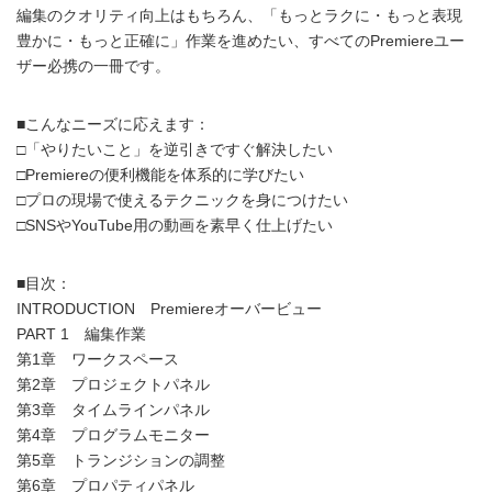
編集のクオリティ向上はもちろん、「もっとラクに・もっと表現
豊かに・もっと正確に」作業を進めたい、すべてのPremiereユー
ザー必携の一冊です。
■こんなニーズに応えます：
□「やりたいこと」を逆引きですぐ解決したい
□Premiereの便利機能を体系的に学びたい
□プロの現場で使えるテクニックを身につけたい
□SNSやYouTube用の動画を素早く仕上げたい
■目次：
INTRODUCTION Premiereオーバービュー
PART 1 編集作業
第1章 ワークスペース
第2章 プロジェクトパネル
第3章 タイムラインパネル
第4章 プログラムモニター
第5章 トランジションの調整
第6章 プロパティパネル